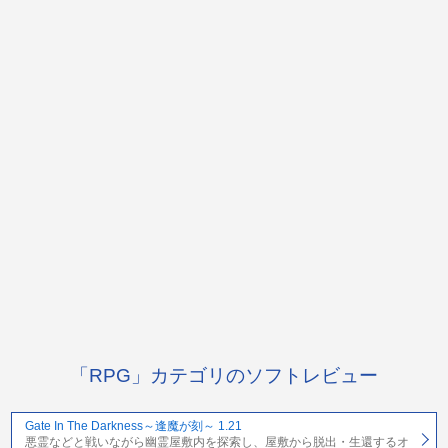
「RPG」カテゴリのソフトレビュー
Gate In The Darkness～逢魔が刻～ 1.21
悪霊などと戦いながら幽霊屋敷内を探索し、屋敷から脱出・生還するオ