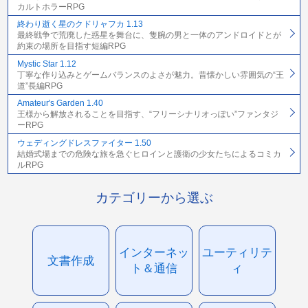
カルトホラーRPG
終わり逝く星のクドリャフカ 1.13
最終戦争で荒廃した惑星を舞台に、隻腕の男と一体のアンドロイドとが
約束の場所を目指す短編RPG
Mystic Star 1.12
丁寧な作り込みとゲームバランスのよさが魅力。昔懐かしい雰囲気の“王
道”長編RPG
Amateur's Garden 1.40
王様から解放されることを目指す、“フリーシナリオっぽい”ファンタジ
ーRPG
ウェディングドレスファイター 1.50
結婚式場までの危険な旅を急ぐヒロインと護衛の少女たちによるコミカ
ルRPG
カテゴリーから選ぶ
インターネッ
ユーティリテ
文書作成
ト＆通信
ィ