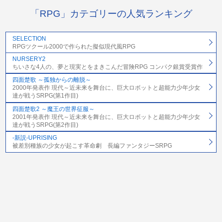
「RPG」カテゴリーの人気ランキング
SELECTION
RPGツクール2000で作られた擬似現代風RPG
NURSERY2
ちいさな4人の、夢と現実とをまきこんだ冒険RPG コンパク銀賞受賞作
四面楚歌 ～孤独からの離脱～
2000年発表作 現代～近未来を舞台に、巨大ロボットと超能力少年少女
達が戦うSRPG(第1作目)
四面楚歌2 ～魔王の世界征服～
2001年発表作 現代～近未来を舞台に、巨大ロボットと超能力少年少女
達が戦うSRPG(第2作目)
-新説-UPRISING
被差別種族の少女が起こす革命劇 長編ファンタジーSRPG