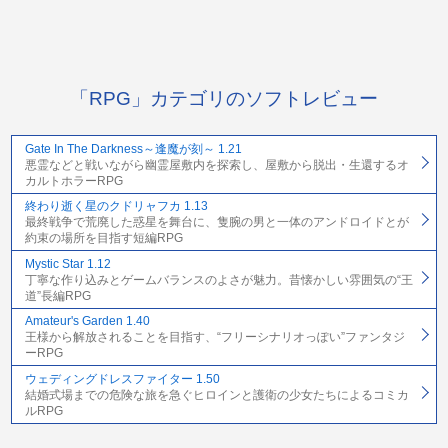
「RPG」カテゴリのソフトレビュー
Gate In The Darkness～逢魔が刻～ 1.21
悪霊などと戦いながら幽霊屋敷内を探索し、屋敷から脱出・生還するオ
カルトホラーRPG
終わり逝く星のクドリャフカ 1.13
最終戦争で荒廃した惑星を舞台に、隻腕の男と一体のアンドロイドとが
約束の場所を目指す短編RPG
Mystic Star 1.12
丁寧な作り込みとゲームバランスのよさが魅力。昔懐かしい雰囲気の“王
道”長編RPG
Amateur's Garden 1.40
王様から解放されることを目指す、“フリーシナリオっぽい”ファンタジ
ーRPG
ウェディングドレスファイター 1.50
結婚式場までの危険な旅を急ぐヒロインと護衛の少女たちによるコミカ
ルRPG