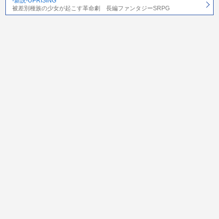
-新説-UPRISING
被差別種族の少女が起こす革命劇 長編ファンタジーSRPG