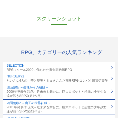
スクリーンショット
「RPG」カテゴリーの人気ランキング
SELECTION
RPGツクール2000で作られた擬似現代風RPG
NURSERY2
ちいさな4人の、夢と現実とをまきこんだ冒険RPG コンパク銀賞受賞作
四面楚歌 ～孤独からの離脱～
2000年発表作 現代～近未来を舞台に、巨大ロボットと超能力少年少女
達が戦うSRPG(第1作目)
四面楚歌2 ～魔王の世界征服～
2001年発表作 現代～近未来を舞台に、巨大ロボットと超能力少年少女
達が戦うSRPG(第2作目)