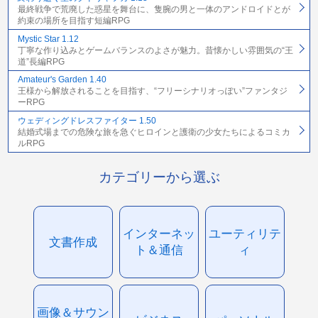
最終戦争で荒廃した惑星を舞台に、隻腕の男と一体のアンドロイドとが
約束の場所を目指す短編RPG
Mystic Star 1.12
丁寧な作り込みとゲームバランスのよさが魅力。昔懐かしい雰囲気の“王
道”長編RPG
Amateur's Garden 1.40
王様から解放されることを目指す、“フリーシナリオっぽい”ファンタジ
ーRPG
ウェディングドレスファイター 1.50
結婚式場までの危険な旅を急ぐヒロインと護衛の少女たちによるコミカ
ルRPG
カテゴリーから選ぶ
インターネッ
ユーティリテ
文書作成
ト＆通信
ィ
画像＆サウン