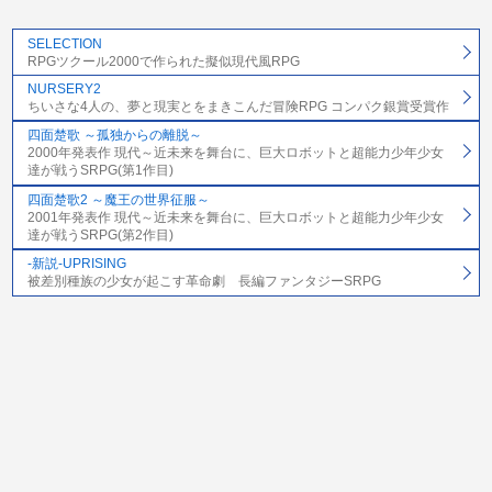
SELECTION
RPGツクール2000で作られた擬似現代風RPG
NURSERY2
ちいさな4人の、夢と現実とをまきこんだ冒険RPG コンパク銀賞受賞作
四面楚歌 ～孤独からの離脱～
2000年発表作 現代～近未来を舞台に、巨大ロボットと超能力少年少女
達が戦うSRPG(第1作目)
四面楚歌2 ～魔王の世界征服～
2001年発表作 現代～近未来を舞台に、巨大ロボットと超能力少年少女
達が戦うSRPG(第2作目)
-新説-UPRISING
被差別種族の少女が起こす革命劇 長編ファンタジーSRPG