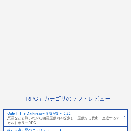
「RPG」カテゴリのソフトレビュー
Gate In The Darkness～逢魔が刻～ 1.21
悪霊などと戦いながら幽霊屋敷内を探索し、屋敷から脱出・生還するオ
カルトホラーRPG
終わり逝く星のクドリャフカ 1.13