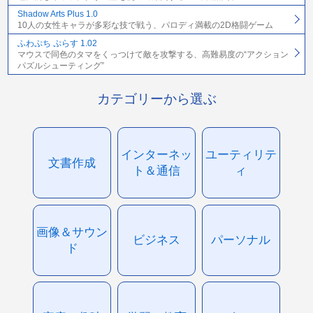
Shadow Arts Plus 1.0
10人の女性キャラが多彩な技で戦う、パロディ満載の2D格闘ゲーム
ふわぷち ぷらす 1.02
マウスで同色のタマをくっつけて敵を攻撃する、高難易度の“アクション
パズルシューティング”
カテゴリーから選ぶ
インターネッ
ユーティリテ
文書作成
ト＆通信
ィ
画像＆サウン
ビジネス
パーソナル
ド