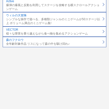
Active
爆弾の爆風と反動を利用してステージを攻略する横スクロールアクショ
ンゲーム
ウィルの大冒険
シンプルな操作で遊べる、多種類ジャンルのミニゲームが50ステージ以
上 ボリューム満点のミニゲーム集!
VECTOR
様々な障害を乗り越えながら食べ物を集めるアクションゲーム
森のフクロウ
全年齢対象作品 リスになって森の中を駆け回れ♪