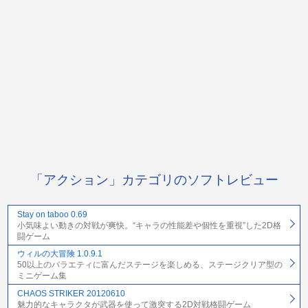
「アクション」カテゴリのソフトレビュー
Stay on taboo 0.69
小気味よい動きの対戦が爽快。“キャラの性能差や個性を重視”した2D格
闘ゲーム
ウィルの大冒険 1.0.9.1
50以上のバラエティに富んだステージを楽しめる、ステージクリア型の
ミニゲーム集
CHAOS STRIKER 20120610
魅力的なキャラクタが武器を使って激突する2D対戦格闘ゲーム