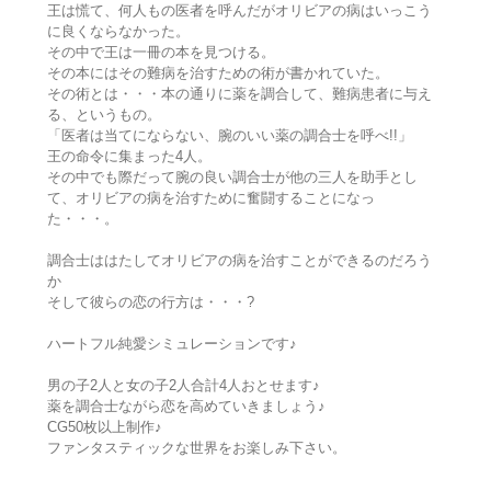
王は慌て、何人もの医者を呼んだがオリビアの病はいっこう
に良くならなかった。
その中で王は一冊の本を見つける。
その本にはその難病を治すための術が書かれていた。
その術とは・・・本の通りに薬を調合して、難病患者に与え
る、というもの。
「医者は当てにならない、腕のいい薬の調合士を呼べ!!」
王の命令に集まった4人。
その中でも際だって腕の良い調合士が他の三人を助手とし
て、オリビアの病を治すために奮闘することになっ
た・・・。
調合士ははたしてオリビアの病を治すことができるのだろう
か
そして彼らの恋の行方は・・・?
ハートフル純愛シミュレーションです♪
男の子2人と女の子2人合計4人おとせます♪
薬を調合士ながら恋を高めていきましょう♪
CG50枚以上制作♪
ファンタスティックな世界をお楽しみ下さい。