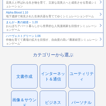
花美人と呼ばれる生き物を育て、立派な花美人へと成長させる育成シミ
ュレーション
Alpha Blood 1.10
地下遺跡で発見された生体兵器を育ててゆくシミュレーションゲーム
まんが～奥の細道～ 1.20
おんぼろアパート暮らしから世界的な人気漫画家を目指すシミュレーシ
ョンゲーム
ハーヴェストグリーン 1.06
作物を育てて農場の拡大を目指す、自由度の高い“農家経営シミュレーシ
ョンゲーム”
カテゴリーから選ぶ
インターネッ
ユーティリテ
文書作成
ト＆通信
ィ
画像＆サウン
ビジネス
パーソナル
ド