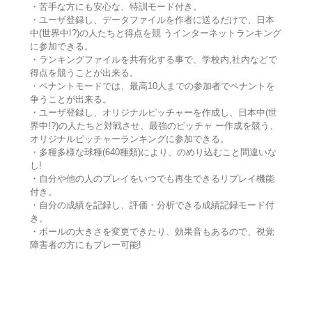
・苦手な方にも安心な、特訓モード付き。
・ユーザ登録し、データファイルを作者に送るだけで、日本
中(世界中!?)の人たちと得点を競 うインターネットランキング
に参加できる。
・ランキングファイルを共有化する事で、学校内,社内などで
得点を競うことが出来る。
・ペナントモードでは、最高10人までの参加者でペナントを
争うことが出来る。
・ユーザ登録し、オリジナルピッチャーを作成し、日本中(世
界中!?)の人たちと対戦させ、最強のピッチャ ー作成を競う、
オリジナルピッチャーランキングに参加できる。
・多種多様な球種(640種類)により、のめり込むこと間違いな
し!
・自分や他の人のプレイをいつでも再生できるリプレイ機能
付き。
・自分の成績を記録し、評価・分析できる成績記録モード付
き。
・ボールの大きさを変更できたり、効果音もあるので、視覚
障害者の方にもプレー可能!