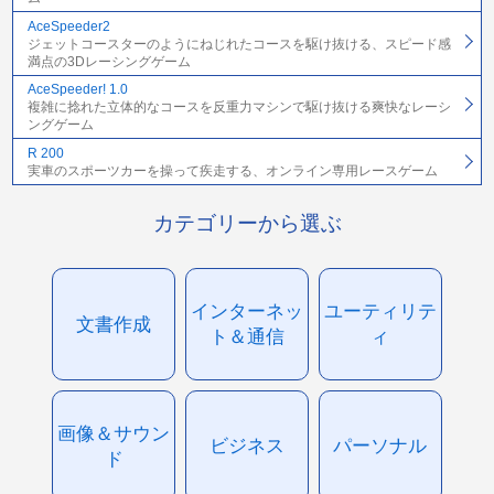
AceSpeeder2
ジェットコースターのようにねじれたコースを駆け抜ける、スピード感
満点の3Dレーシングゲーム
AceSpeeder! 1.0
複雑に捻れた立体的なコースを反重力マシンで駆け抜ける爽快なレーシ
ングゲーム
R 200
実車のスポーツカーを操って疾走する、オンライン専用レースゲーム
カテゴリーから選ぶ
インターネッ
ユーティリテ
文書作成
ト＆通信
ィ
画像＆サウン
ビジネス
パーソナル
ド