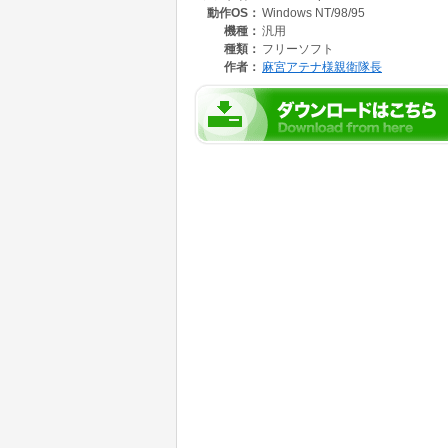
動作OS：
Windows NT/98/95
機種：
汎用
種類：
フリーソフト
作者：
麻宮アテナ様親衛隊長