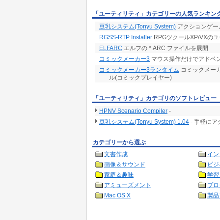
「ユーティリティ」カテゴリーの人気ランキン
豆乳システム(Tonyu System)
アクションゲー
RGSS-RTP Installer
RPGツクールXP/VXの
ELFARC
エルフの *.ARC ファイルを展開
コミックメーカー3
マウス操作だけでアドベ
コミックメーカー3ランタイム
コミックメー
ル(コミックプレイヤー)
「ユーティリティ」カテゴリのソフトレビュー
HPNV Scenario Compiler
-
豆乳システム(Tonyu System) 1.04
- 手軽に
カテゴリーから選ぶ
文書作成
イン
画像＆サウンド
ビジ
家庭＆趣味
学習
アミューズメント
プロ
Mac OS X
製品