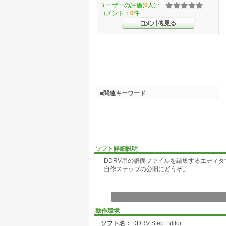
ユーザーの評価(
0
人)：
コメント：
0
件
■関連キーワード
ソフト詳細説明
DDRV用の譜面ファイルを編集するエディタ
自作ステップの公開にどうぞ。
動作環境
ソフト名：
DDRV Step Editor