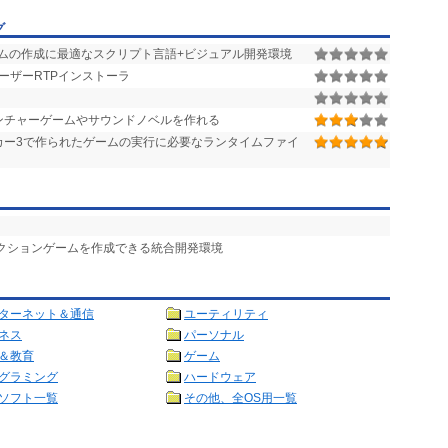
グ
ムの作成に最適なスクリプト言語+ビジュアル開発環境
ユーザーRTPインストーラ
ンチャーゲームやサウンドノベルを作れる
カー3で作られたゲームの実行に必要なランタイムファイ
アクションゲームを作成できる統合開発環境
ターネット＆通信
ユーティリティ
ネス
パーソナル
＆教育
ゲーム
グラミング
ハードウェア
ソフト一覧
その他、全OS用一覧