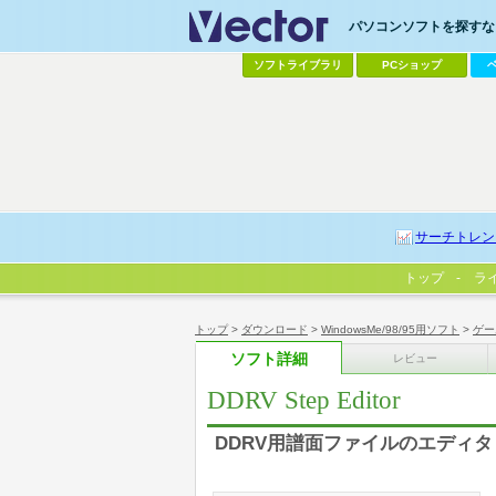
パソコンソフトを探すなら
ソフトライブラリ
PCショップ
サーチトレン
トップ
ラ
トップ
>
ダウンロード
>
WindowsMe/98/95用ソフト
>
ゲー
ソフト詳細
レビュー
DDRV Step Editor
DDRV用譜面ファイルのエディタ