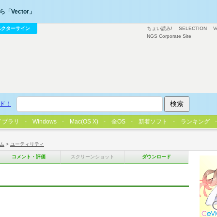
「Vector」
ベクターサイン
ちょい読み!
SELECTION
V
NGS Corporate Site
ド！
イブラリ
Windows
Mac(OS X)
全OS
新着ソフト
ランキング
ム
>
ユーティリティ
コメント・評価
スクリーンショット
ダウンロード