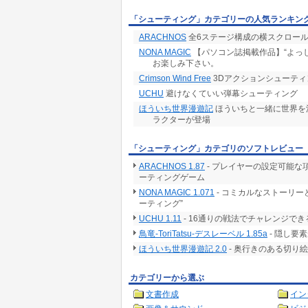
「シューティング」カテゴリーの人気ランキン
ARACHNOS
全6ステージ構成の横スクロール
NONA MAGIC
【パソコン誌掲載作品】“よっし
お楽しみ下さい。
Crimson Wind Free
3Dアクションシューテ
UCHU
避けなくていい弾幕シューティング
ほういち世界漫遊記
ほういちと一緒に世界を
ラクターが登場
「シューティング」カテゴリのソフトレビュー
ARACHNOS 1.87
- プレイヤーの設定可能な
ーティングゲーム
NONA MAGIC 1.071
- コミカルなストーリ
ーティング”
UCHU 1.11
- 16通りの戦法でチャレンジで
鳥竜-ToriTatsu-デスレーベル 1.85a
- 隠し要
ほういち世界漫遊記 2.0
- 奥行きのある切り
カテゴリーから選ぶ
文書作成
イン