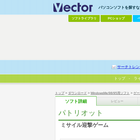
パソコンソフトを探すなら
ソフトライブラリ
PCショップ
サーチトレン
トップ
ラ
トップ
>
ダウンロード
>
WindowsMe/98/95用ソフト
>
ゲー
ソフト詳細
レビュー
パトリオット
ミサイル迎撃ゲーム