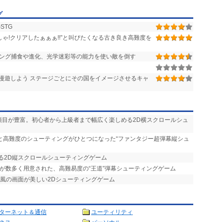
グ
STG
ゃ!クリアしたぁぁぁ!!”と叫びたくなる古き良き高難度を
ィング捕食や進化、光学迷彩等の能力を使い敵を倒す
漫遊しよう ステージごとにその国をイメージさせるキャ
項目が豊富。初心者から上級者まで幅広く楽しめる2D横スクロールシュ
ーと高難度のシューティングがひとつになった“ファンタジー超弾幕縦シュ
きる2D縦スクロールシューティングゲーム
素が数多く用意された、高難易度の“王道”弾幕シューティングゲーム
絵風の画面が美しい2Dシューティングゲーム
ターネット＆通信
ユーティリティ