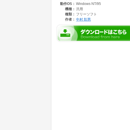
動作OS：
Windows NT/95
機種：
汎用
種類：
フリーソフト
作者：
中村 彰男