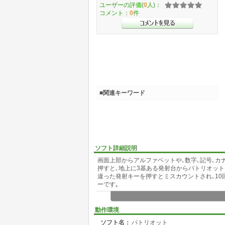
ユーザーの評価(
0
人)：
コメント：
0
件
■関連キーワード
ソフト詳細説明
画面上部からアルファベットや､数字､記号､
押すと､地上に3基ある発射台からパトリオット
違った発射キーを押すとミスカウントされ､1
ーです｡
キータイピング練習ソフトとしても使えます｡
動作環境
ソフト名：
パトリオット