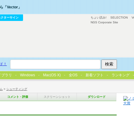
「Vector」
ベクターサイン
ちょい読み!
SELECTION
V
NGS Corporate Site
ド！
イブラリ
Windows
Mac(OS X)
全OS
新着ソフト
ランキング
ム
>
シューティング
コメント・評価
スクリーンショット
ダウンロード