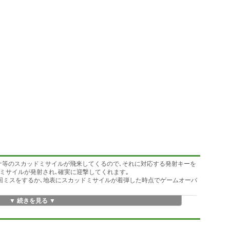
カナ等のスカッドミサイルが飛来してくるので､それに対応する発射キーを
ミサイルが発射され､確実に迎撃してくれます｡
0回ミスをするか､地表にスカッドミサイルが着弾した時点でゲームオーバ
▼ 続きを見る ▼