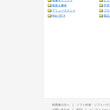
画像＆サウンド
ビジ
家庭＆趣味
学習
アミューズメント
プロ
Mac OS X
製品
利用者の方へ
|
ソフト作者・ソフトハウ
お問い合わせ
|
RSS
|
インフォメーシ