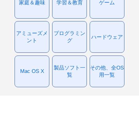
家庭＆趣味
学習＆教育
ゲーム
アミューズメ
プログラミン
ハードウェア
ント
グ
製品ソフト一
その他、全OS
Mac OS X
覧
用一覧