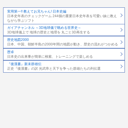
実用第一!! 教えてお兄ちゃん! 日本史編
日本史年表のチェックゲーム 244個の重要日本史年表を可愛い妹に教え
ながら学ぶソフト
ガイアチャンネル ～3D地球儀で眺める世界史～
3D地球儀上で 地球の歴史と地理を 丸ごと3D再生する
歴史地図2000
日本、中国、朝鮮半島の2000年間の地図が動き、歴史の流れがつかめる
歴卓
日本史の出来事が簡単に検索、トレーニングで楽しめる
『後漢書』新末群雄伝
正史『後漢書』の訳 光武帝と天下を争った群雄たちの列伝選