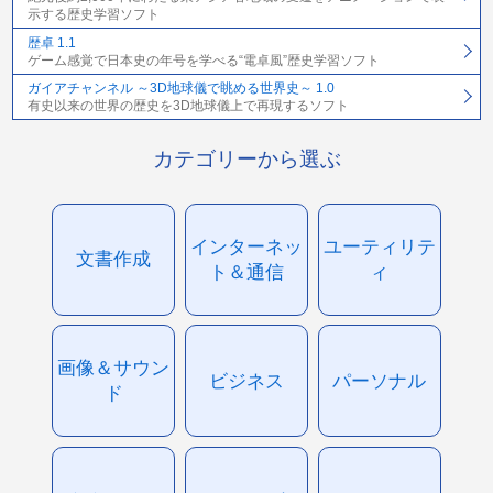
示する歴史学習ソフト
歴卓 1.1
ゲーム感覚で日本史の年号を学べる“電卓風”歴史学習ソフト
ガイアチャンネル ～3D地球儀で眺める世界史～ 1.0
有史以来の世界の歴史を3D地球儀上で再現するソフト
カテゴリーから選ぶ
インターネッ
ユーティリテ
文書作成
ト＆通信
ィ
画像＆サウン
ビジネス
パーソナル
ド