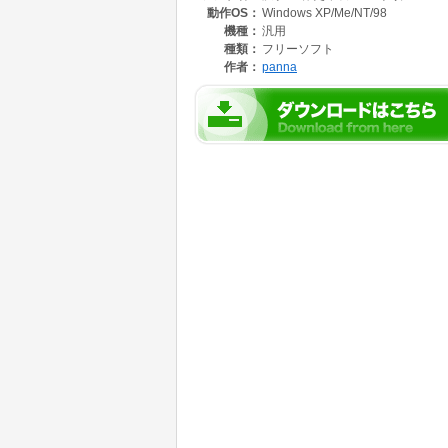
動作OS：
Windows XP/Me/NT/98
機種：
汎用
種類：
フリーソフト
作者：
panna