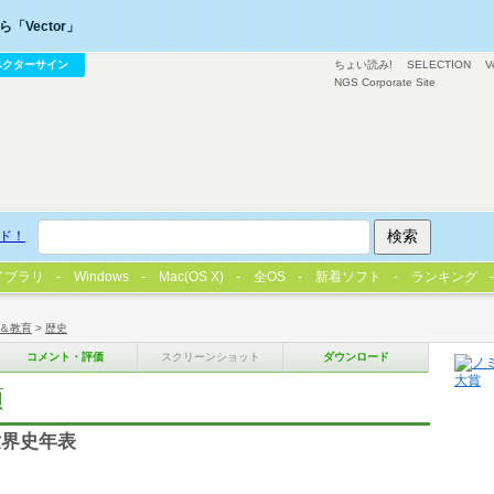
「Vector」
ベクターサイン
ちょい読み!
SELECTION
V
NGS Corporate Site
ド！
イブラリ
Windows
Mac(OS X)
全OS
新着ソフト
ランキング
＆教育
>
歴史
コメント・評価
スクリーンショット
ダウンロード
項
世界史年表