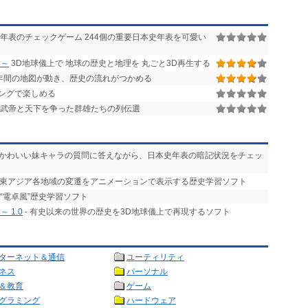
年表のチェックゲーム 244個の重要日本史年表を可愛い
史～
3D地球儀上で 地球の歴史と地理を 丸ごと3D再生する
0年間の地図が動き、歴史の流れがつかめる
ングで楽しめる
光武帝と天下を争った群雄たちの列伝選
 かわいい妹キャラの質問に答えながら、日本史年表の暗記状況をチェッ
わたる東アジア各地域の変遷をアニメーションで表示する歴史学習ソフト
“電卓風”歴史学習ソフト
 1.0
- 有史以来の世界の歴史を3D地球儀上で再現するソフト
ターネット＆通信
ユーティリティ
ネス
パーソナル
＆教育
ゲーム
グラミング
ハードウェア