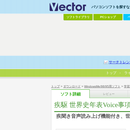
パソコンソフトを探すなら
ソフトライブラリ
PCショップ
サーチトレン
トップ
ラ
トップ
>
ダウンロード
>
WindowsMe/98/95用ソフト
>
学習
ソフト詳細
レビュー
疾駆 世界史年表Voice事
疾聞き音声読み上げ機能付き、