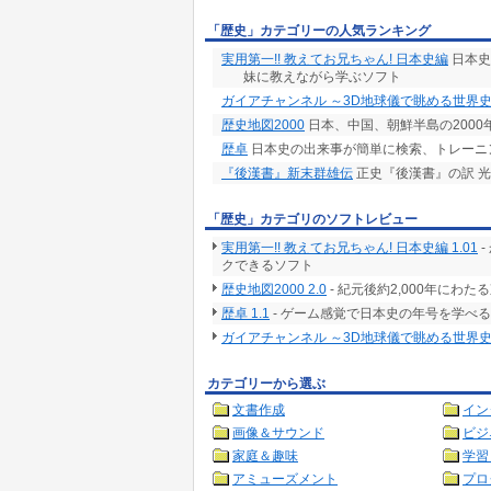
「歴史」カテゴリーの人気ランキング
実用第一!! 教えてお兄ちゃん! 日本史編
日本史
妹に教えながら学ぶソフト
ガイアチャンネル ～3D地球儀で眺める世界
歴史地図2000
日本、中国、朝鮮半島の200
歴卓
日本史の出来事が簡単に検索、トレーニ
『後漢書』新末群雄伝
正史『後漢書』の訳 
「歴史」カテゴリのソフトレビュー
実用第一!! 教えてお兄ちゃん! 日本史編 1.01
-
クできるソフト
歴史地図2000 2.0
- 紀元後約2,000年に
歴卓 1.1
- ゲーム感覚で日本史の年号を学べる
ガイアチャンネル ～3D地球儀で眺める世界史～
カテゴリーから選ぶ
文書作成
イン
画像＆サウンド
ビジ
家庭＆趣味
学習
アミューズメント
プロ