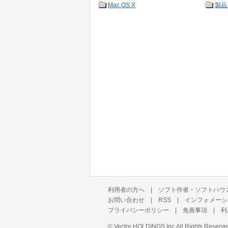
Mac OS X
製品
利用者の方へ
|
ソフト作者・ソフトハウ
お問い合わせ
|
RSS
|
インフォメーシ
プライバシーポリシー
|
免責事項
|
利
©
Vector HOLDINGS Inc.
All Rights Reserve