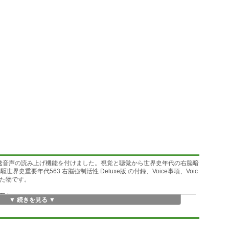
速音声の読み上げ機能を付けました。視覚と聴覚から世界史年代の右脳暗
史重要年代563 右脳強制活性 Deluxe版 の付録、Voice事項、Voic
出した物です。
下さい。
▼ 続きを見る ▼