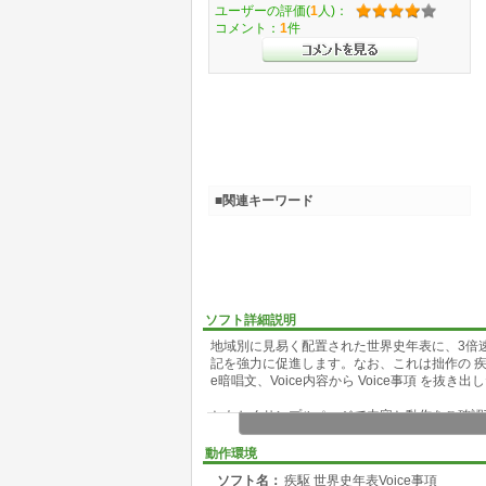
ユーザーの評価(
1
人)：
コメント：
1
件
■関連キーワード
ソフト詳細説明
地域別に見易く配置された世界史年表に、3倍
記を強力に促進します。なお、これは拙作の 疾駆世界
e暗唱文、Voice内容から Voice事項 を抜き
ともかくサンプルページで内容と動作をご確認
Sample Page
動作環境
ソフト名：
疾駆 世界史年表Voice事項
http://ww6.tiki.ne.jp/~medium/index.html