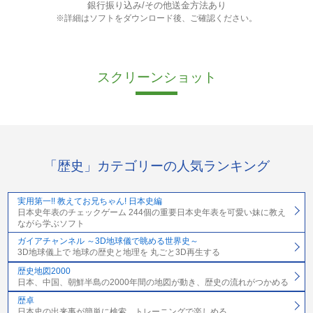
銀行振り込み/その他送金方法あり
※詳細はソフトをダウンロード後、ご確認ください。
スクリーンショット
「歴史」カテゴリーの人気ランキング
実用第一!! 教えてお兄ちゃん! 日本史編
日本史年表のチェックゲーム 244個の重要日本史年表を可愛い妹に教え
ながら学ぶソフト
ガイアチャンネル ～3D地球儀で眺める世界史～
3D地球儀上で 地球の歴史と地理を 丸ごと3D再生する
歴史地図2000
日本、中国、朝鮮半島の2000年間の地図が動き、歴史の流れがつかめる
歴卓
日本史の出来事が簡単に検索、トレーニングで楽しめる