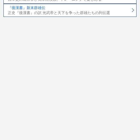
『後漢書』新末群雄伝
正史『後漢書』の訳 光武帝と天下を争った群雄たちの列伝選