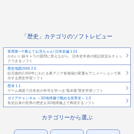
「歴史」カテゴリのソフトレビュー
実用第一!! 教えてお兄ちゃん! 日本史編 1.01
かわいい妹キャラの質問に答えながら、日本史年表の暗記状況をチェッ
クできるソフト
歴史地図2000 2.0
紀元後約2,000年にわたる東アジア各地域の変遷をアニメーションで表
示する歴史学習ソフト
歴卓 1.1
ゲーム感覚で日本史の年号を学べる“電卓風”歴史学習ソフト
ガイアチャンネル ～3D地球儀で眺める世界史～ 1.0
有史以来の世界の歴史を3D地球儀上で再現するソフト
カテゴリーから選ぶ