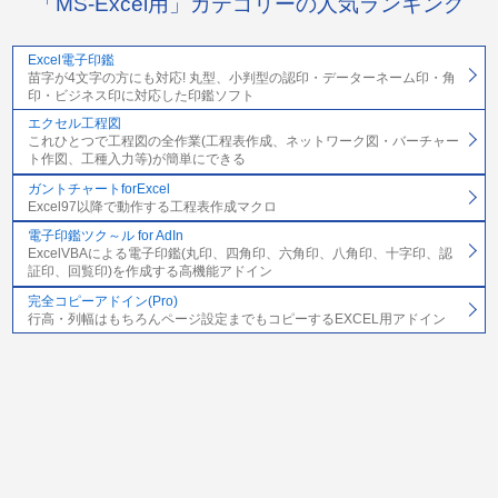
「MS-Excel用」カテゴリーの人気ランキング
Excel電子印鑑
苗字が4文字の方にも対応! 丸型、小判型の認印・データーネーム印・角
印・ビジネス印に対応した印鑑ソフト
エクセル工程図
これひとつで工程図の全作業(工程表作成、ネットワーク図・バーチャー
ト作図、工種入力等)が簡単にできる
ガントチャートforExcel
Excel97以降で動作する工程表作成マクロ
電子印鑑ツク～ル for AdIn
ExcelVBAによる電子印鑑(丸印、四角印、六角印、八角印、十字印、認
証印、回覧印)を作成する高機能アドイン
完全コピーアドイン(Pro)
行高・列幅はもちろんページ設定までもコピーするEXCEL用アドイン