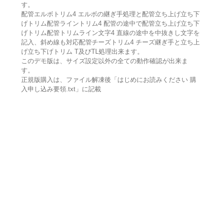
す。
配管エルボトリム4 エルボの継ぎ手処理と配管立ち上げ立ち下
げトリム配管ライントリム4 配管の途中で配管立ち上げ立ち下
げトリム配管トリムライン文字4 直線の途中を中抜きし文字を
記入、斜め線も対応配管チーズトリム4 チーズ継ぎ手と立ち上
げ立ち下げトリム T及びTL処理出来ます。
このデモ版は、サイズ設定以外の全ての動作確認が出来ま
す。
正規版購入は、ファイル解凍後「はじめにお読みください 購
入申し込み要領.txt」に記載