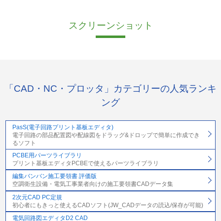
スクリーンショット
「CAD・NC・プロッタ」カテゴリーの人気ランキ
ング
PasS(電子回路プリント基板エディタ)
電子回路の部品配置図や配線図をドラッグ&ドロップで簡単に作成でき
るソフト
PCBE用パーツライブラリ
プリント基板エディタPCBEで使えるパーツライブラリ
編集バンバン施工要領書 評価版
空調衛生設備・電気工事業者向けの施工要領書CADデータ集
2次元CAD PC定規
初心者にもきっと使えるCADソフト(JW_CADデータの読込/保存が可能)
電気回路図エディタD2 CAD