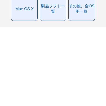
製品ソフト一
その他、全OS
Mac OS X
覧
用一覧