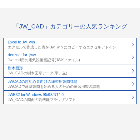
「JW_CAD」カテゴリーの人気ランキング
Excel to Jw_win
エクセルで作成した表を Jw_win にコピーするエクセルアドイン
denzuq_for_jww
Jw_cad用の電気設備図記号(JWKファイル)
樹木図形
JW_CADの樹木図形データ(平、立)
JWCADの超初心者向けの練習用製図課題
JWCADで建築製図を始める人のための練習用製図課題
JWB32 for Windows 95/98/NT4.0
JW_CADの図面の高機能ブラウザソフト