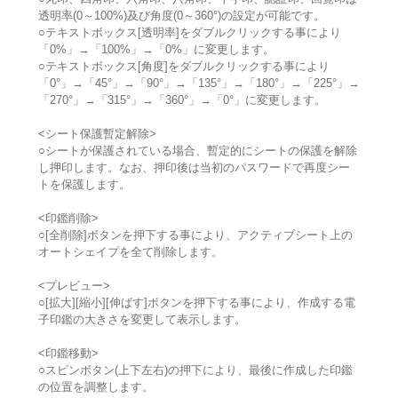
透明率(0～100%)及び角度(0～360°)の設定が可能です。
○テキストボックス[透明率]をダブルクリックする事により
「0%」→「100%」→「0%」に変更します。
○テキストボックス[角度]をダブルクリックする事により
「0°」→「45°」→「90°」→「135°」→「180°」→「225°」→
「270°」→「315°」→「360°」→「0°」に変更します。
<シート保護暫定解除>
○シートが保護されている場合、暫定的にシートの保護を解除
し押印します。なお、押印後は当初のパスワードで再度シー
トを保護します。
<印鑑削除>
○[全削除]ボタンを押下する事により、アクティブシート上の
オートシェイプを全て削除します。
<プレビュー>
○[拡大][縮小][伸ばす]ボタンを押下する事により、作成する電
子印鑑の大きさを変更して表示します。
<印鑑移動>
○スピンボタン(上下左右)の押下により、最後に作成した印鑑
の位置を調整します。