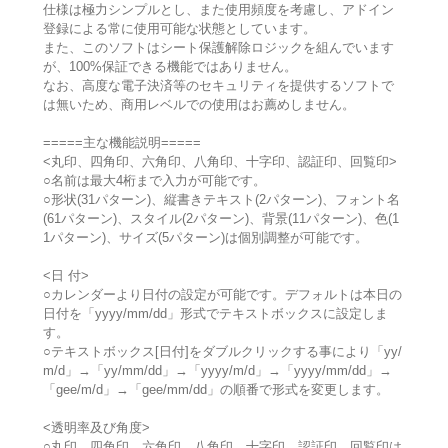
仕様は極力シンプルとし、また使用頻度を考慮し、アドイン
登録による常に使用可能な状態としています。
また、このソフトはシート保護解除ロジックを組んでいます
が、100%保証できる機能ではありません。
なお、高度な電子決済等のセキュリティを提供するソフトで
は無いため、商用レベルでの使用はお薦めしません。
=====主な機能説明=====
<丸印、四角印、六角印、八角印、十字印、認証印、回覧印>
○名前は最大4桁まで入力が可能です。
○形状(31パターン)、縦書きテキスト(2パターン)、フォント名
(61パターン)、スタイル(2パターン)、背景(11パターン)、色(1
1パターン)、サイズ(5パターン)は個別調整が可能です。
<日 付>
○カレンダーより日付の設定が可能です。デフォルトは本日の
日付を「yyyy/mm/dd」形式でテキストボックスに設定しま
す。
○テキストボックス[日付]をダブルクリックする事により「yy/
m/d」→「yy/mm/dd」→「yyyy/m/d」→「yyyy/mm/dd」→
「gee/m/d」→「gee/mm/dd」の順番で形式を変更します。
<透明率及び角度>
○丸印、四角印、六角印、八角印、十字印、認証印、回覧印は