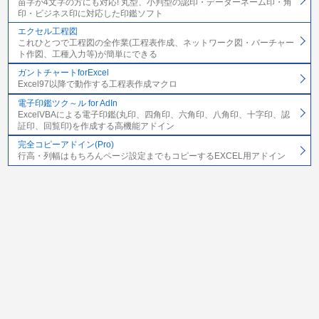
苗字が4文字の方にも対応! 丸型、小判型の認印・データーネーム印・角
印・ビジネス印に対応した印鑑ソフト
エクセル工程図
これひとつで工程図の全作業(工程表作成、ネットワーク図・バーチャー
ト作図、工種入力等)が簡単にできる
ガントチャートforExcel
Excel97以降で動作する工程表作成マクロ
電子印鑑ツク～ル for AdIn
ExcelVBAによる電子印鑑(丸印、四角印、六角印、八角印、十字印、認
証印、回覧印)を作成する高機能アドイン
完全コピーアドイン(Pro)
行高・列幅はもちろんページ設定までもコピーするEXCEL用アドイン