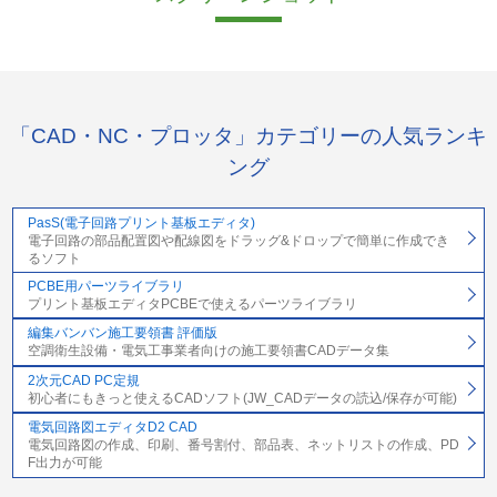
「CAD・NC・プロッタ」カテゴリーの人気ランキ
ング
PasS(電子回路プリント基板エディタ)
電子回路の部品配置図や配線図をドラッグ&ドロップで簡単に作成でき
るソフト
PCBE用パーツライブラリ
プリント基板エディタPCBEで使えるパーツライブラリ
編集バンバン施工要領書 評価版
空調衛生設備・電気工事業者向けの施工要領書CADデータ集
2次元CAD PC定規
初心者にもきっと使えるCADソフト(JW_CADデータの読込/保存が可能)
電気回路図エディタD2 CAD
電気回路図の作成、印刷、番号割付、部品表、ネットリストの作成、PD
F出力が可能