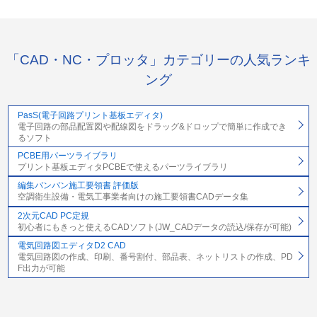
「CAD・NC・プロッタ」カテゴリーの人気ランキ
ング
PasS(電子回路プリント基板エディタ)
電子回路の部品配置図や配線図をドラッグ&ドロップで簡単に作成でき
るソフト
PCBE用パーツライブラリ
プリント基板エディタPCBEで使えるパーツライブラリ
編集バンバン施工要領書 評価版
空調衛生設備・電気工事業者向けの施工要領書CADデータ集
2次元CAD PC定規
初心者にもきっと使えるCADソフト(JW_CADデータの読込/保存が可能)
電気回路図エディタD2 CAD
電気回路図の作成、印刷、番号割付、部品表、ネットリストの作成、PD
F出力が可能