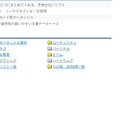
ひとつにまとめてくれる、手放せないソフト
スト、リッチテキストを一元管理
! カード型データベース
な操作性の扱いやすい文書データベース
ターネット＆通信
ユーティリティ
ネス
パーソナル
＆教育
ゲーム
グラミング
ハードウェア
ソフト一覧
その他、全OS用一覧