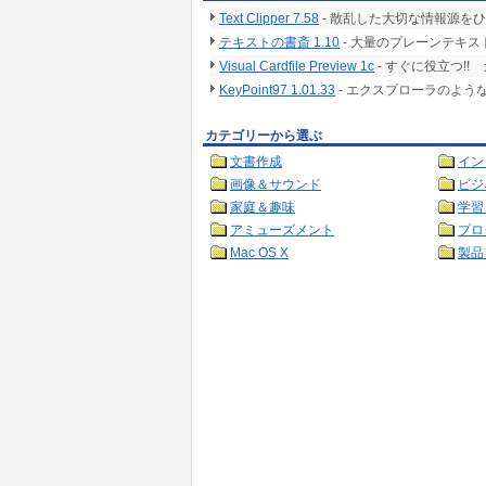
Text Clipper 7.58
- 散乱した大切な情報源を
テキストの書斎 1.10
- 大量のプレーンテキ
Visual Cardfile Preview 1c
- すぐに役立つ!
KeyPoint97 1.01.33
- エクスプローラのよう
カテゴリーから選ぶ
文書作成
イン
画像＆サウンド
ビジ
家庭＆趣味
学習
アミューズメント
プロ
Mac OS X
製品