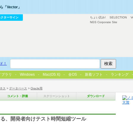
「Vector」
ベクターサイン
ちょい読み!
SELECTION
V
NGS Corporate Site
ド！
イブラリ
Windows
Mac(OS X)
全OS
新着ソフト
ランキング
ネス
>
データベース
>
Oracle用
コメント・評価
スクリーンショット
ダウンロード
する、開発者向けテスト時間短縮ツール