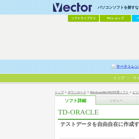
パソコンソフトを探すなら
ソフトライブラリ
PCショップ
サーチトレン
トップ
ラ
トップ
>
ダウンロード
>
WindowsMe/98/95用ソフト
>
ビジ
ソフト詳細
レビュー
TD-ORACLE
テストデータを自由自在に作成