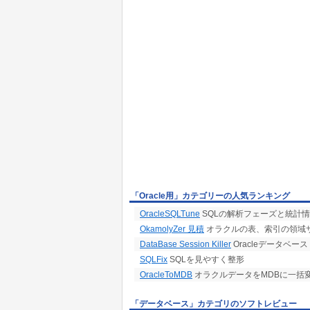
「Oracle用」カテゴリーの人気ランキング
OracleSQLTune
SQLの解析フェーズと統計情
OkamolyZer 見積
オラクルの表、索引の領域
DataBase Session Killer
Oracleデータベ
SQLFix
SQLを見やすく整形
OracleToMDB
オラクルデータをMDBに一括
「データベース」カテゴリのソフトレビュー