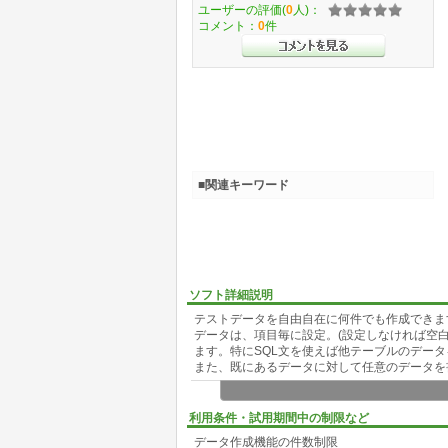
ユーザーの評価(
0
人)：
コメント：
0
件
■関連キーワード
ソフト詳細説明
テストデータを自由自在に何件でも作成できま
データは、項目毎に設定。(設定しなければ空白
ます。特にSQL文を使えば他テーブルのデー
また、既にあるデータに対して任意のデータを
その他の機能
項目の一括設定/ヘルプ/データ削除/データ閲覧/
利用条件・試用期間中の制限など
データ作成機能の件数制限