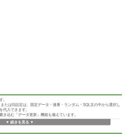
す。
または0)設定は、固定データ・連番・ランダム・SQL文の中から選択し
タを代入できます。
書き込む「データ更新」機能も備えています。
▼ 続きを見る ▼
ORACLE PLUS起動/テーブル構造解析/ビュー定義情報表示