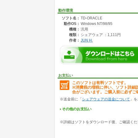
動作環境
ソフト名：
TD-ORACLE
動作OS：
Windows NT/98/95
機種：
汎用
種類：
シェアウェア ：1,111円
作者：
JUN H.
お支払い
このソフトは有料ソフトです。
※消費税の増税に伴い、ソフト詳細
合がございます。ご購入前に必ずご
※送金前に「
シェアウェアの送金について
」を
その他のお支払い
※詳細はソフトをダウンロード後、ご確認くだ