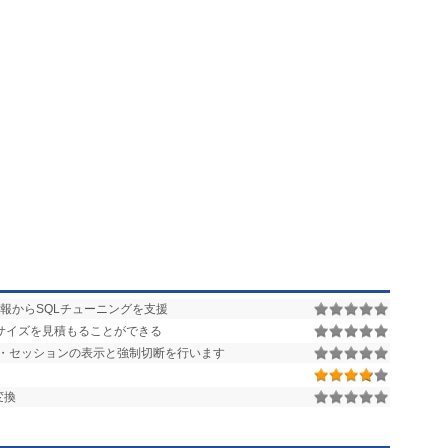
報からSQLチューニングを支援
サイズを見積もることができる
ース・セッションの表示と強制切断を行います
変換