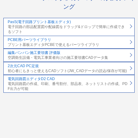
ング
PasS(電子回路プリント基板エディタ)
電子回路の部品配置図や配線図をドラッグ&ドロップで簡単に作成でき
るソフト
PCBE用パーツライブラリ
プリント基板エディタPCBEで使えるパーツライブラリ
編集バンバン施工要領書 評価版
空調衛生設備・電気工事業者向けの施工要領書CADデータ集
2次元CAD PC定規
初心者にもきっと使えるCADソフト(JW_CADデータの読込/保存が可能)
電気回路図エディタD2 CAD
電気回路図の作成、印刷、番号割付、部品表、ネットリストの作成、PD
F出力が可能