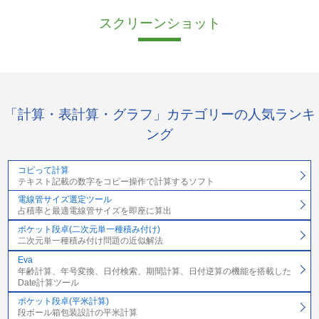
スクリーンショット
「計算・表計算・グラフ」カテゴリーの人気ランキ
ング
コピって計算
テキスト記載の数字をコピー操作で計算するソフト
電線管サイズ選定ツール
占積率と最適電線管サイズを即座に算出
ポケット段卓(二次元単一種積み付け)
二次元単一種積み付け問題の近似解法
Eva
年齢計算、年号変換、日付検索、期間計算、日付逆算の機能を搭載した
Date計算ツール
ポケット段卓(平米計算)
段ボール箱包装設計の平米計算