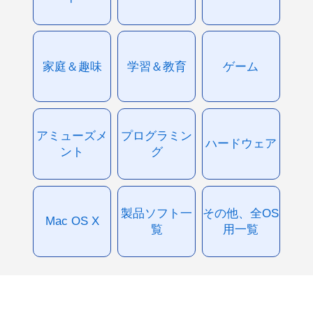
家庭＆趣味
学習＆教育
ゲーム
アミューズメ
プログラミン
ハードウェア
ント
グ
製品ソフト一
その他、全OS
Mac OS X
覧
用一覧