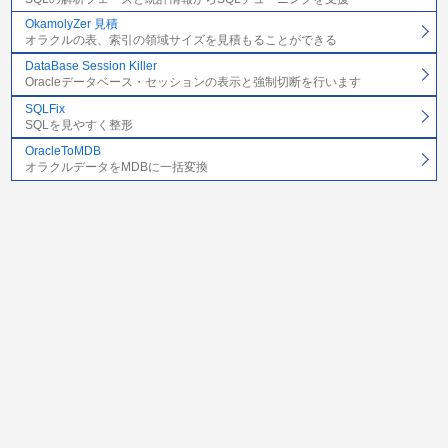
OkamolyZer 見積
オラクルの表、索引の領域サイズを見積もることができる
DataBase Session Killer
Oracleデータベース・セッションの表示と強制切断を行います
SQLFix
SQLを見やすく整形
OracleToMDB
オラクルデータをMDBに一括変換