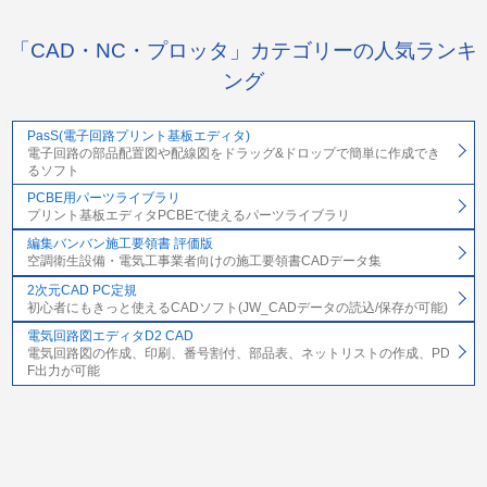
「CAD・NC・プロッタ」カテゴリーの人気ランキ
ング
PasS(電子回路プリント基板エディタ)
電子回路の部品配置図や配線図をドラッグ&ドロップで簡単に作成でき
るソフト
PCBE用パーツライブラリ
プリント基板エディタPCBEで使えるパーツライブラリ
編集バンバン施工要領書 評価版
空調衛生設備・電気工事業者向けの施工要領書CADデータ集
2次元CAD PC定規
初心者にもきっと使えるCADソフト(JW_CADデータの読込/保存が可能)
電気回路図エディタD2 CAD
電気回路図の作成、印刷、番号割付、部品表、ネットリストの作成、PD
F出力が可能