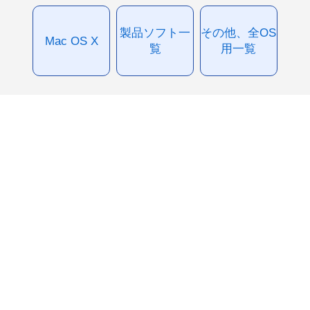
製品ソフト一
その他、全OS
Mac OS X
覧
用一覧