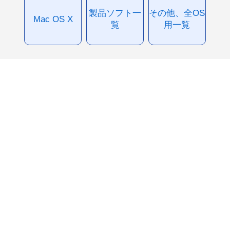
製品ソフト一
その他、全OS
Mac OS X
覧
用一覧