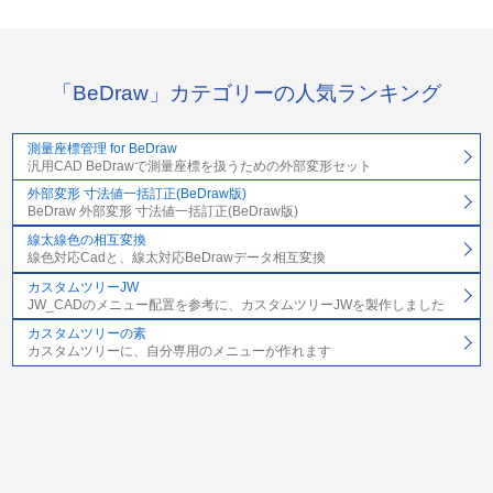
「BeDraw」カテゴリーの人気ランキング
測量座標管理 for BeDraw
汎用CAD BeDrawで測量座標を扱うための外部変形セット
外部変形 寸法値一括訂正(BeDraw版)
BeDraw 外部変形 寸法値一括訂正(BeDraw版)
線太線色の相互変換
線色対応Cadと、線太対応BeDrawデータ相互変換
カスタムツリーJW
JW_CADのメニュー配置を参考に、カスタムツリーJWを製作しました
カスタムツリーの素
カスタムツリーに、自分専用のメニューが作れます