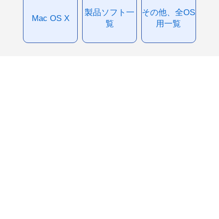
製品ソフト一
その他、全OS
Mac OS X
覧
用一覧