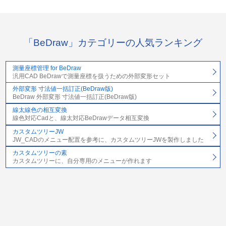
「BeDraw」カテゴリーの人気ランキング
測量座標管理 for BeDraw
汎用CAD BeDrawで測量座標を扱うための外部変形セット
外部変形 寸法値一括訂正(BeDraw版)
BeDraw 外部変形 寸法値一括訂正(BeDraw版)
線太線色の相互変換
線色対応Cadと、線太対応BeDrawデータ相互変換
カスタムツリーJW
JW_CADのメニュー配置を参考に、カスタムツリーJWを製作しました
カスタムツリーの素
カスタムツリーに、自分専用のメニューが作れます