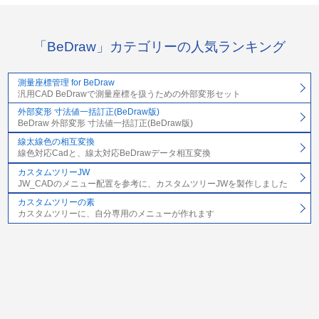
「BeDraw」カテゴリーの人気ランキング
測量座標管理 for BeDraw
汎用CAD BeDrawで測量座標を扱うための外部変形セット
外部変形 寸法値一括訂正(BeDraw版)
BeDraw 外部変形 寸法値一括訂正(BeDraw版)
線太線色の相互変換
線色対応Cadと、線太対応BeDrawデータ相互変換
カスタムツリーJW
JW_CADのメニュー配置を参考に、カスタムツリーJWを製作しました
カスタムツリーの素
カスタムツリーに、自分専用のメニューが作れます