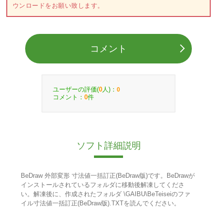
ウンロードをお願い致します。
コメント
ユーザーの評価(
人)：
0
0
コメント：
件
0
ソフト詳細説明
BeDraw 外部変形 寸法値一括訂正(BeDraw版)です。BeDrawが
インストールされているフォルダに移動後解凍してくださ
い。解凍後に、作成されたフォルダ \GAIBU\BeTeiseiのファ
イル寸法値一括訂正(BeDraw版).TXTを読んでください。