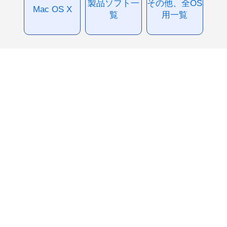
製品ソフト一
その他、全OS
Mac OS X
覧
用一覧