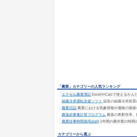
「農業」カテゴリーの人気ランキング
エクセル農業簿記
ExcelやCalcで使える
細霧冷房運転支援ソフト
温室の細霧冷房装置
農業日誌
農業における気象情報や価格の推移
農薬必要量計算プログラム
農薬の希釈倍率、
農業従事時間表(Excel)
1年間の農作業の時間
カテゴリーから選ぶ