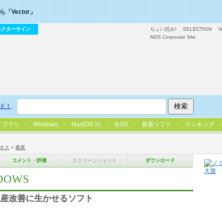
「Vector」
ベクターサイン
ちょい読み!
SELECTION
V
NGS Corporate Site
ド！
イブラリ
Windows
Mac(OS X)
全OS
新着ソフト
ランキング
ネス
>
農業
コメント・評価
スクリーンショット
ダウンロード
DOWS
生産改善に生かせるソフト