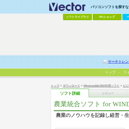
パソコンソフトを探すなら
ソフトライブラリ
PCショップ
サーチトレン
トップ
ラ
トップ
>
ダウンロード
>
WindowsMe/98/95用ソフト
>
ビジ
ソフト詳細
レビュー
農業統合ソフト for WIN
農業のノウハウを記録し経営・