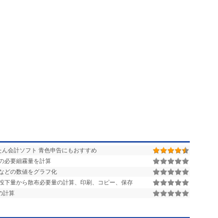
かんたん会計ソフト 青色申告にもおすすめ
の必要細霧量を計算
などの数値をグラフ化
投下量から散布必要量の計算、印刷、コピー、保存
の計算