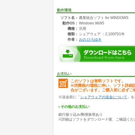
動作環境
ソフト名：
農業統合ソフト for WINDOWS
動作OS：
Windows 98/95
機種：
汎用
種類：
シェアウェア ：2,100円/1年
作者：
おの ひろゆき
お支払い
このソフトは有料ソフトです。
※消費税の増税に伴い、ソフト詳細
合がございます。ご購入前に必ずご
※送金前に「
シェアウェアの送金について
」を
その他のお支払い
銀行振り込み/郵便振替あり
※詳細はソフトをダウンロード後、ご確認くだ