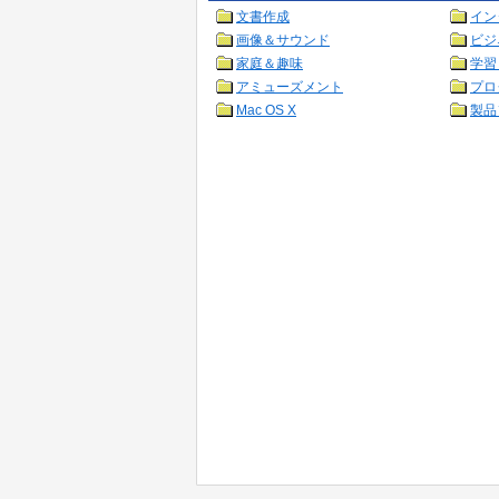
文書作成
イン
画像＆サウンド
ビジ
家庭＆趣味
学習
アミューズメント
プロ
Mac OS X
製品