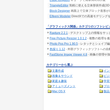
Cube Kingdom
キューブで簡単3DCG作成
TriangleEditor
気軽に使える立体形状作成(3D
Block Designer
画面上で立体ブロック造形が
Elfeeni Modeler
DirectXでの高速モデリン
「グラフィックス関係」カテゴリのソフトレビ
Rapture 2.2.1
- デスクトップ上の情報をサ
Free Picture Resizer 1.0.1.2
- 複数の処理を
Photo Pos Pro 1.90.5
- レタッチとシェイプ
色採り 1.12
- 外部グラフィックソフトへの
FastStone Image Viewer 4.8
- 画像の管理や
カテゴリーから選ぶ
文書作成
イン
画像＆サウンド
ビジ
家庭＆趣味
学習
アミューズメント
プロ
Mac OS X
製品