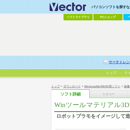
パソコンソフトを探すなら
ソフトライブラリ
PCショップ
サーチトレン
トップ
ラ
トップ
>
ダウンロード
>
WindowsMe/98/95用ソフト
>
画像
ソフト詳細
レビュー
Winツールマテリアル3DLI
ロボットプラモをイメージして造