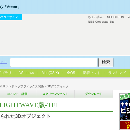
「Vector」
ベクターサイン
ちょい読み!
SELECTION
V
NGS Corporate Site
ド！
イブラリ
Windows
Mac(OS X)
全OS
新着ソフト
ランキング
＆サウンド
>
グラフィックス関係
>
3Dグラフィック
コメント・評価
スクリーンショット
ダウンロード
GHTWAVE版-TF1
られた3Dオブジェクト