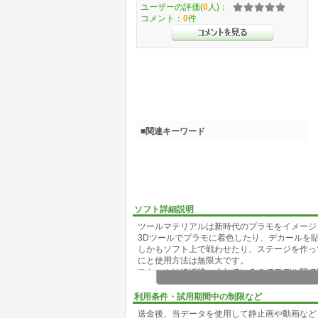
ユーザーの評価(
0
人)：
コメント：
0
件
■関連キーワード
ソフト詳細説明
ツールマテリアルは新時代のプラモをイメージ
3Dツールでプラモに着色したり、デカールを
しかもソフト上で戦わせたり、ステージを作っ
にと使用方法は無限大です。
スケールはほぼ統一されているのでモデル間で
非常にポリゴンがシェイプされたデータです、
利用条件・試用期間中の制限など
送金後、当データを使用して静止画や動画など