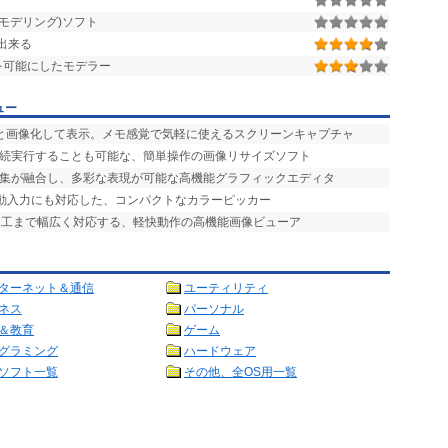
モデリング)ソフト
出来る
グを可能にしたモデラー
ュー
ッと画像化して表示。メモ感覚で気軽に使えるスクリーンキャプチャ
連続実行することも可能な、簡単操作の画像リサイズソフト
編集が融合し、多彩な表現が可能な高機能グラフィックエディタ
自動入力にも対応した、コンパクトなカラーピッカー
加工まで幅広く対応する、軽快動作の高機能画像ビューア
ターネット＆通信
ユーティリティ
ネス
パーソナル
＆教育
ゲーム
グラミング
ハードウェア
ソフト一覧
その他、全OS用一覧