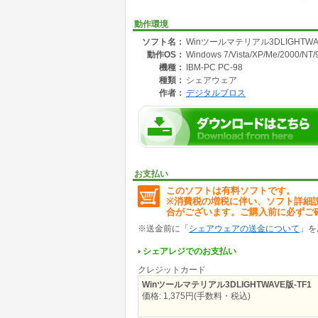
動作環境
ソフト名：
Winツールマテリアル3DLIGHTWAV
動作OS：
Windows 7/Vista/XP/Me/2000/NT/
機種：
IBM-PC PC-98
種類：
シェアウェア
作者：
デジタルブロス
お支払い
このソフトは有料ソフトです。
※消費税の増税に伴い、ソフト詳細
合がございます。ご購入前に必ずご
※送金前に「
シェアウェアの送金について
」を
シェアレジでのお支払い
クレジットカード
Winツールマテリアル3DLIGHTWAVE版-TF1
価格: 1,375円(手数料・税込)