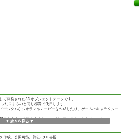
して開発された3Dオブジェクトデータです。
貼ったりするのと同じ感覚で使用します。
てデジタルなジオラマやムービーを作成したり、ゲームのキャラクター
部品を交換して準オリジナルフィギュアを作ることもできます。
▼ 続きを見る ▼
軽く「IK」設定済みで簡単に動かす事が出来ます
を作成、公開可能。詳細はHP参照