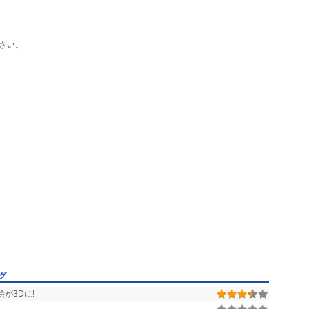
さい。
グ
が3Dに!