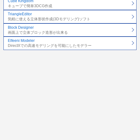
Cube Kingdom
キューブで簡単3DCG作成
TriangleEditor
気軽に使える立体形状作成(3Dモデリング)ソフト
Block Designer
画面上で立体ブロック造形が出来る
Elfeeni Modeler
DirectXでの高速モデリングを可能にしたモデラー