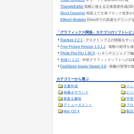
Cube Kingdom
キューブで簡単3DCG作成
TriangleEditor
気軽に使える立体形状作成(3D
Block Designer
画面上で立体ブロック造形が
Elfeeni Modeler
DirectXでの高速モデリン
「グラフィックス関係」カテゴリのソフトレビ
Rapture 2.2.1
- デスクトップ上の情報をサ
Free Picture Resizer 1.0.1.2
- 複数の処理を
Photo Pos Pro 1.90.5
- レタッチとシェイプ
色採り 1.12
- 外部グラフィックソフトへの
FastStone Image Viewer 4.8
- 画像の管理や
カテゴリーから選ぶ
文書作成
イン
画像＆サウンド
ビジ
家庭＆趣味
学習
アミューズメント
プロ
Mac OS X
製品