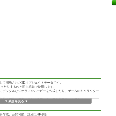
して開発された3Dオブジェクトデータです。
貼ったりするのと同じ感覚で使用します。
てデジタルなジオラマやムービーを作成したり、ゲームのキャラクター
部品を交換して準オリジナルフィギュアを作ることもできます。
▼ 続きを見る ▼
軽く「IK」設定済みで簡単に動かす事が出来ます
を作成、公開可能。詳細はHP参照