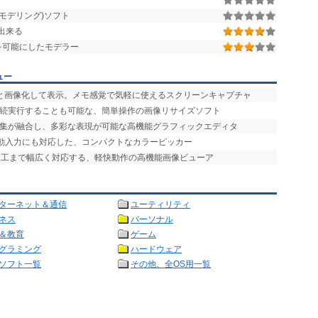
モデリング)ソフト
出来る
グを可能にしたモデラー
ュー
ッと画像化して表示。メモ感覚で気軽に使えるスクリーンキャプチャ
連続実行することも可能な、簡単操作の画像リサイズソフト
編集が融合し、多彩な表現が可能な高機能グラフィックエディタ
自動入力にも対応した、コンパクトなカラーピッカー
加工まで幅広く対応する、軽快動作の高機能画像ビューア
ターネット＆通信
ユーティリティ
ネス
パーソナル
＆教育
ゲーム
グラミング
ハードウェア
ソフト一覧
その他、全OS用一覧