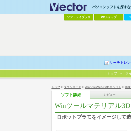
パソコンソフトを探すなら
ソフトライブラリ
PCショップ
サーチトレン
トップ
ラ
トップ
>
ダウンロード
>
WindowsMe/98/95用ソフト
>
画像
ソフト詳細
レビュー
Winツールマテリアル3Dモ
ロボットプラモをイメージして造