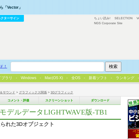
「Vector」
ベクターサイン
ちょい読み!
SELECTION
V
NGS Corporate Site
ド！
イブラリ
Windows
Mac(OS X)
全OS
新着ソフト
ランキング
＆サウンド
>
グラフィックス関係
>
3Dグラフィック
コメント・評価
スクリーンショット
ダウンロード
デルデータLIGHTWAVE版-TB1
られた3Dオブジェクト