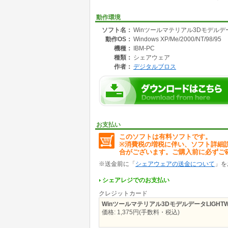
動作環境
ソフト名：
Winツールマテリアル3Dモデルデータ
動作OS：
Windows XP/Me/2000/NT/98/95
機種：
IBM-PC
種類：
シェアウェア
作者：
デジタルブロス
お支払い
このソフトは有料ソフトです。
※消費税の増税に伴い、ソフト詳細
合がございます。ご購入前に必ずご
※送金前に「
シェアウェアの送金について
」を
シェアレジでのお支払い
クレジットカード
Winツールマテリアル3DモデルデータLIGHTWA
価格: 1,375円(手数料・税込)