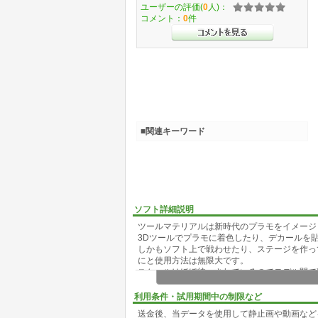
ユーザーの評価(
0
人)：
コメント：
0
件
■関連キーワード
ソフト詳細説明
ツールマテリアルは新時代のプラモをイメージ
3Dツールでプラモに着色したり、デカールを
しかもソフト上で戦わせたり、ステージを作っ
にと使用方法は無限大です。
スケールはほぼ統一されているのでモデル間で
非常にポリゴンがシェイプされたデータです、
利用条件・試用期間中の制限など
送金後、当データを使用して静止画や動画など