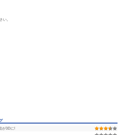
さい。
グ
が3Dに!