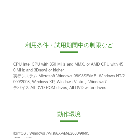
利用条件・試用期間中の制限など
CPU Intel CPU with 350 MHz and MMX, or AMD CPU with 45
0 MHz and 3Dnow! or higher
実行システム Microsoft Windows 98/98SE/ME, Windows NT/2
000/2003, Windows XP, Windows Vista 、Windows7
デバイス All DVD-ROM drives, All DVD writer drives
動作環境
動作OS：Windows 7/Vista/XP/Me/2000/98/95