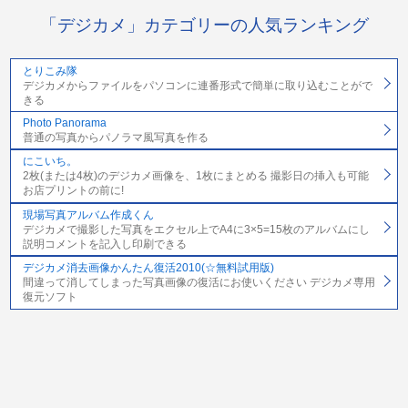
「デジカメ」カテゴリーの人気ランキング
とりこみ隊
デジカメからファイルをパソコンに連番形式で簡単に取り込むことがで
きる
Photo Panorama
普通の写真からパノラマ風写真を作る
にこいち。
2枚(または4枚)のデジカメ画像を、1枚にまとめる 撮影日の挿入も可能
お店プリントの前に!
現場写真アルバム作成くん
デジカメで撮影した写真をエクセル上でA4に3×5=15枚のアルバムにし
説明コメントを記入し印刷できる
デジカメ消去画像かんたん復活2010(☆無料試用版)
間違って消してしまった写真画像の復活にお使いください デジカメ専用
復元ソフト