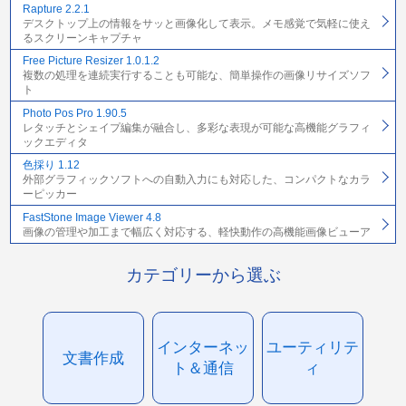
Rapture 2.2.1
デスクトップ上の情報をサッと画像化して表示。メモ感覚で気軽に使え
るスクリーンキャプチャ
Free Picture Resizer 1.0.1.2
複数の処理を連続実行することも可能な、簡単操作の画像リサイズソフ
ト
Photo Pos Pro 1.90.5
レタッチとシェイプ編集が融合し、多彩な表現が可能な高機能グラフィ
ックエディタ
色採り 1.12
外部グラフィックソフトへの自動入力にも対応した、コンパクトなカラ
ーピッカー
FastStone Image Viewer 4.8
画像の管理や加工まで幅広く対応する、軽快動作の高機能画像ビューア
カテゴリーから選ぶ
インターネッ
ユーティリテ
文書作成
ト＆通信
ィ