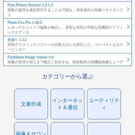
Free Picture Resizer 1.0.1.2
複数の処理を連続実行することも可能な、簡単操作の画像リサイズソフ
ト
Photo Pos Pro 1.90.5
レタッチとシェイプ編集が融合し、多彩な表現が可能な高機能グラフィ
ックエディタ
色採り 1.12
外部グラフィックソフトへの自動入力にも対応した、コンパクトなカラ
ーピッカー
FastStone Image Viewer 4.8
画像の管理や加工まで幅広く対応する、軽快動作の高機能画像ビューア
カテゴリーから選ぶ
インターネッ
ユーティリテ
文書作成
ト＆通信
ィ
画像＆サウン