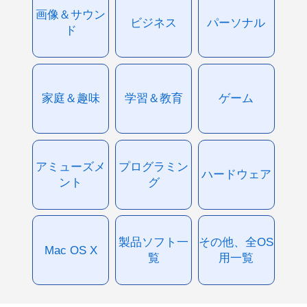
画像＆サウン
ビジネス
パーソナル
ド
家庭＆趣味
学習＆教育
ゲーム
アミューズメ
プログラミン
ハードウェア
ント
グ
製品ソフト一
その他、全OS
Mac OS X
覧
用一覧