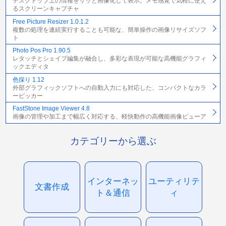
デスクトップ上の情報をサッと画像化して表示。メモ感覚で気軽に使え
るスクリーンキャプチャ
Free Picture Resizer 1.0.1.2
複数の処理を連続実行することも可能な、簡単操作の画像リサイズソフ
ト
Photo Pos Pro 1.90.5
レタッチとシェイプ編集が融合し、多彩な表現が可能な高機能グラフィ
ックエディタ
色採り 1.12
外部グラフィックソフトへの自動入力にも対応した、コンパクトなカラ
ーピッカー
FastStone Image Viewer 4.8
画像の管理や加工まで幅広く対応する、軽快動作の高機能画像ビューア
カテゴリーから選ぶ
インターネッ
ユーティリテ
文書作成
ト＆通信
ィ