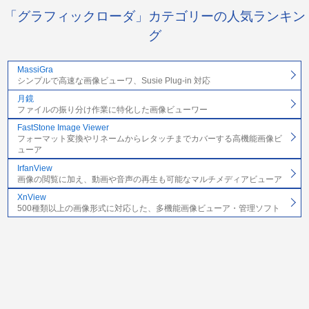
「グラフィックローダ」カテゴリーの人気ランキン
グ
MassiGra
シンプルで高速な画像ビューワ、Susie Plug-in 対応
月鏡
ファイルの振り分け作業に特化した画像ビューワー
FastStone Image Viewer
フォーマット変換やリネームからレタッチまでカバーする高機能画像ビ
ューア
IrfanView
画像の閲覧に加え、動画や音声の再生も可能なマルチメディアビューア
XnView
500種類以上の画像形式に対応した、多機能画像ビューア・管理ソフト