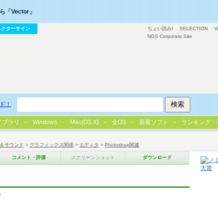
「Vector」
ベクターサイン
ちょい読み!
SELECTION
V
NGS Corporate Site
ド！
イブラリ
Windows
Mac(OS X)
全OS
新着ソフト
ランキング
＆サウンド
>
グラフィックス関係
>
エディタ
>
Photoshop関連
コメント・評価
スクリーンショット
ダウンロード
シ