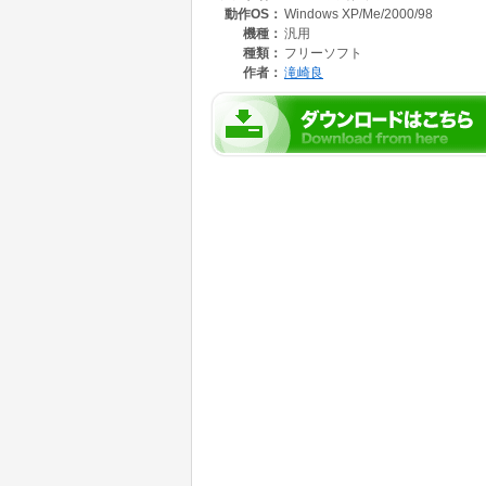
動作OS：
Windows XP/Me/2000/98
機種：
汎用
種類：
フリーソフト
作者：
滝崎良