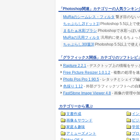
「Photoshop関連」カテゴリーの人気ランキン
MuRaのシームレス・フィルタ
繋ぎ目のないパ
ちゃぶらし2[ドット1]
Photoshop 5.5以
まるたぁ水彩ブラシ
Photoshopで水彩っ
MuRaの汎用フィルタ
汎用的に使えるちょっと便
ちゃぶらし30[葉3]
Photoshop 5.5以上で
「グラフィックス関係」カテゴリのソフトレビ
Rapture 2.2.1
- デスクトップ上の情報をサ
Free Picture Resizer 1.0.1.2
- 複数の処理を
Photo Pos Pro 1.90.5
- レタッチとシェイプ
色採り 1.12
- 外部グラフィックソフトへの
FastStone Image Viewer 4.8
- 画像の管理や
カテゴリーから選ぶ
文書作成
イン
画像＆サウンド
ビジ
家庭＆趣味
学習
アミューズメント
プロ