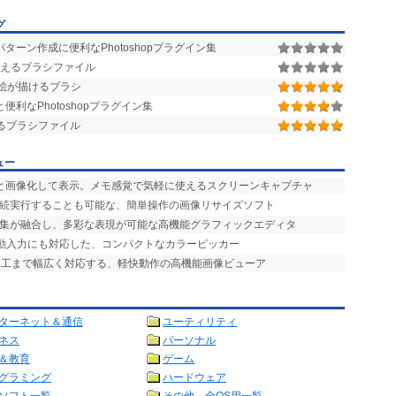
グ
ターン作成に便利なPhotoshopプラグイン集
上で使えるブラシファイル
ぽい絵が描けるブラシ
利なPhotoshopプラグイン集
使えるブラシファイル
ュー
ッと画像化して表示。メモ感覚で気軽に使えるスクリーンキャプチャ
連続実行することも可能な、簡単操作の画像リサイズソフト
編集が融合し、多彩な表現が可能な高機能グラフィックエディタ
自動入力にも対応した、コンパクトなカラーピッカー
加工まで幅広く対応する、軽快動作の高機能画像ビューア
ターネット＆通信
ユーティリティ
ネス
パーソナル
＆教育
ゲーム
グラミング
ハードウェア