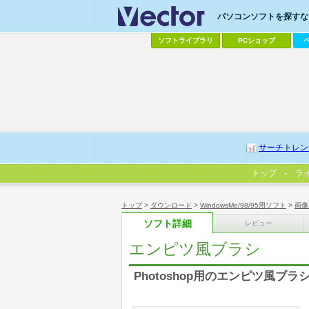
パソコンソフトを探すなら
ソフトライブラリ
PCショップ
サーチトレン
トップ
ラ
トップ
>
ダウンロード
>
WindowsMe/98/95用ソフト
>
画像
ソフト詳細
レビュー
エンピツ風ブラシ
Photoshop用のエンピツ風ブラ