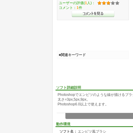
ユーザーの評価(
1
人)：
コメント：
1
件
■関連キーワード
ソフト詳細説明
Photoshopでエンピツのような線が描ける
太さ=3px,5px,9px。
Photoshop6.0以上で使えます。
動作環境
ソフト名：
エンピツ風ブラシ