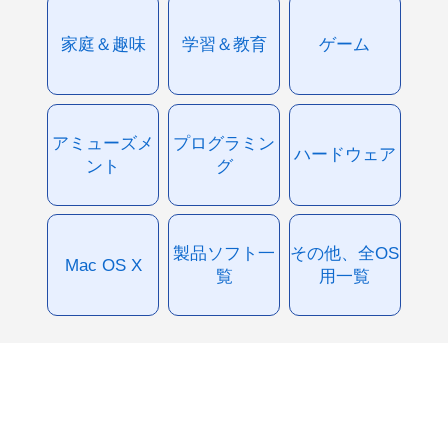
家庭＆趣味
学習＆教育
ゲーム
アミューズメ
プログラミン
ハードウェア
ント
グ
製品ソフト一
その他、全OS
Mac OS X
覧
用一覧