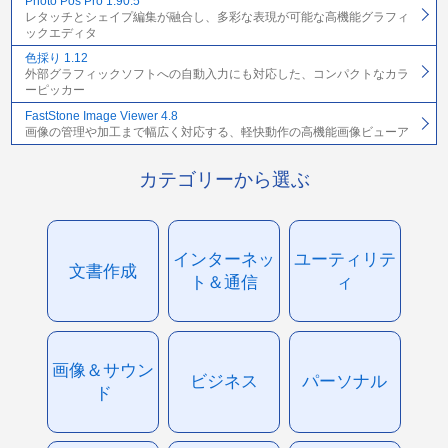
Photo Pos Pro 1.90.5
レタッチとシェイプ編集が融合し、多彩な表現が可能な高機能グラフィ
ックエディタ
色採り 1.12
外部グラフィックソフトへの自動入力にも対応した、コンパクトなカラ
ーピッカー
FastStone Image Viewer 4.8
画像の管理や加工まで幅広く対応する、軽快動作の高機能画像ビューア
カテゴリーから選ぶ
インターネッ
ユーティリテ
文書作成
ト＆通信
ィ
画像＆サウン
ビジネス
パーソナル
ド