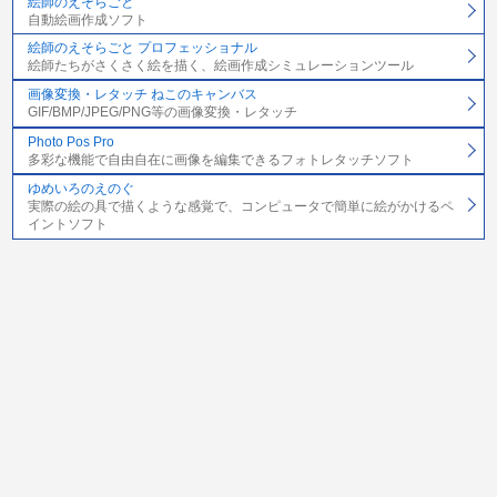
絵師のえそらごと
自動絵画作成ソフト
絵師のえそらごと プロフェッショナル
絵師たちがさくさく絵を描く、絵画作成シミュレーションツール
画像変換・レタッチ ねこのキャンバス
GIF/BMP/JPEG/PNG等の画像変換・レタッチ
Photo Pos Pro
多彩な機能で自由自在に画像を編集できるフォトレタッチソフト
ゆめいろのえのぐ
実際の絵の具で描くような感覚で、コンピュータで簡単に絵がかけるペ
イントソフト