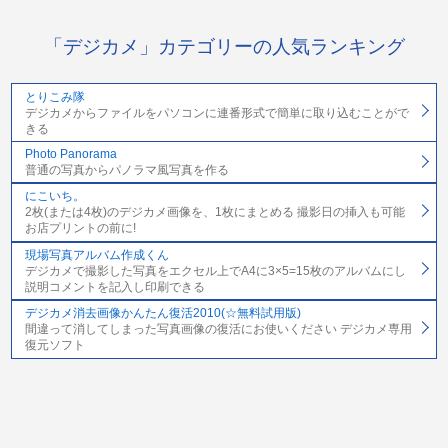
「デジカメ」カテゴリーの人気ランキング
とりこみ隊
デジカメからファイルをパソコンに連番形式で簡単に取り込むことがで
きる
Photo Panorama
普通の写真からパノラマ風写真を作る
にこいち。
2枚(または4枚)のデジカメ画像を、1枚にまとめる 撮影日の挿入も可能
お店プリントの前に!
現場写真アルバム作成くん
デジカメで撮影した写真をエクセル上でA4に3×5=15枚のアルバムにし
説明コメントを記入し印刷できる
デジカメ消去画像かんたん復活2010(☆無料試用版)
間違って消してしまった写真画像の復活にお使いください デジカメ専用
復元ソフト