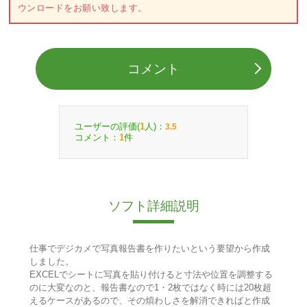
ウンロードをお願い致します。
コメント
ユーザーの評価(
人)：
1
3.5
コメント：
件
1
ソフト詳細説明
仕事でデジカメで写真報告書を作りたいという要望から作成
しました。
EXCELでシートに写真を貼り付けると寸法や位置を調整する
のに大変なのと、報告書なので1・2枚ではなく時には20枚超
えるケースがあるので、その煩わしさを解消できればと作成