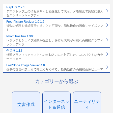
Rapture 2.2.1
デスクトップ上の情報をサッと画像化して表示。メモ感覚で気軽に使え
るスクリーンキャプチャ
Free Picture Resizer 1.0.1.2
複数の処理を連続実行することも可能な、簡単操作の画像リサイズソフ
ト
Photo Pos Pro 1.90.5
レタッチとシェイプ編集が融合し、多彩な表現が可能な高機能グラフィ
ックエディタ
色採り 1.12
外部グラフィックソフトへの自動入力にも対応した、コンパクトなカラ
ーピッカー
FastStone Image Viewer 4.8
画像の管理や加工まで幅広く対応する、軽快動作の高機能画像ビューア
カテゴリーから選ぶ
インターネッ
ユーティリテ
文書作成
ト＆通信
ィ