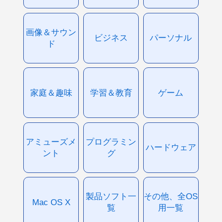
画像＆サウン
ビジネス
パーソナル
ド
家庭＆趣味
学習＆教育
ゲーム
アミューズメ
プログラミン
ハードウェア
ント
グ
製品ソフト一
その他、全OS
Mac OS X
覧
用一覧