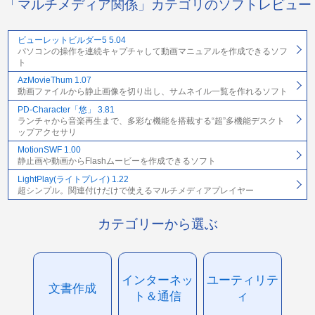
「マルチメディア関係」カテゴリのソフトレビュー
ビューレットビルダー5 5.04
パソコンの操作を連続キャプチャして動画マニュアルを作成できるソフ
ト
AzMovieThum 1.07
動画ファイルから静止画像を切り出し、サムネイル一覧を作れるソフト
PD-Character「悠」 3.81
ランチャから音楽再生まで、多彩な機能を搭載する“超”多機能デスクト
ップアクセサリ
MotionSWF 1.00
静止画や動画からFlashムービーを作成できるソフト
LightPlay(ライトプレイ) 1.22
超シンプル。関連付けだけで使えるマルチメディアプレイヤー
カテゴリーから選ぶ
インターネッ
ユーティリテ
文書作成
ト＆通信
ィ