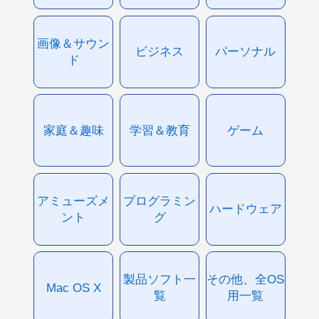
画像＆サウン
ビジネス
パーソナル
ド
家庭＆趣味
学習＆教育
ゲーム
アミューズメ
プログラミン
ハードウェア
ント
グ
製品ソフト一
その他、全OS
Mac OS X
覧
用一覧