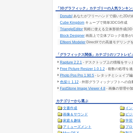
「3Dグラフィック」カテゴリーの人気ランキン
Donuts!
あなたがフリーハンドで描いた2Dの絵
Cube Kingdom
キューブで簡単3DCG作成
TriangleEditor
気軽に使える立体形状作成(3D
Block Designer
画面上で立体ブロック造形が
Elfeeni Modeler
DirectXでの高速モデリン
「グラフィックス関係」カテゴリのソフトレビ
Rapture 2.2.1
- デスクトップ上の情報をサ
Free Picture Resizer 1.0.1.2
- 複数の処理を
Photo Pos Pro 1.90.5
- レタッチとシェイプ
色採り 1.12
- 外部グラフィックソフトへの
FastStone Image Viewer 4.8
- 画像の管理や
カテゴリーから選ぶ
文書作成
イン
画像＆サウンド
ビジ
家庭＆趣味
学習
アミューズメント
プロ