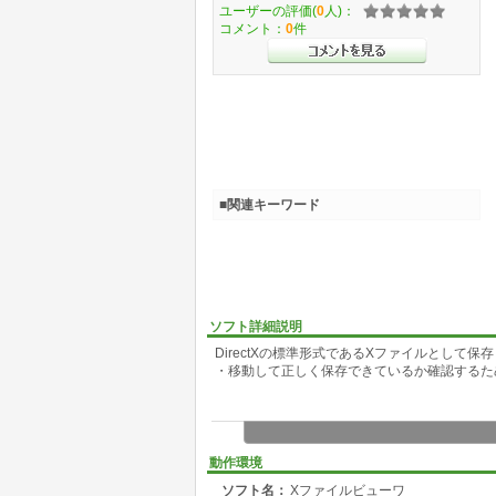
ユーザーの評価(
0
人)：
コメント：
0
件
■関連キーワード
ソフト詳細説明
DirectXの標準形式であるXファイルとして
・移動して正しく保存できているか確認するた
動作環境
ソフト名：
Xファイルビューワ