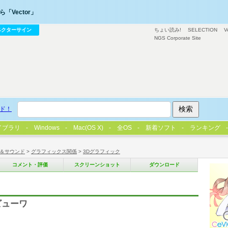
「Vector」
ベクターサイン
ちょい読み!
SELECTION
V
NGS Corporate Site
ド！
イブラリ
Windows
Mac(OS X)
全OS
新着ソフト
ランキング
＆サウンド
>
グラフィックス関係
>
3Dグラフィック
コメント・評価
スクリーンショット
ダウンロード
ビューワ