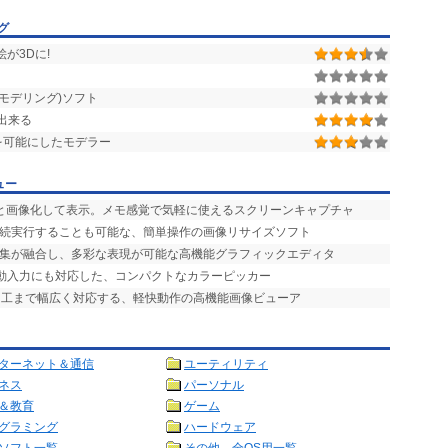
グ
が3Dに!
モデリング)ソフト
出来る
グを可能にしたモデラー
ュー
ッと画像化して表示。メモ感覚で気軽に使えるスクリーンキャプチャ
連続実行することも可能な、簡単操作の画像リサイズソフト
編集が融合し、多彩な表現が可能な高機能グラフィックエディタ
自動入力にも対応した、コンパクトなカラーピッカー
加工まで幅広く対応する、軽快動作の高機能画像ビューア
ターネット＆通信
ユーティリティ
ネス
パーソナル
＆教育
ゲーム
グラミング
ハードウェア