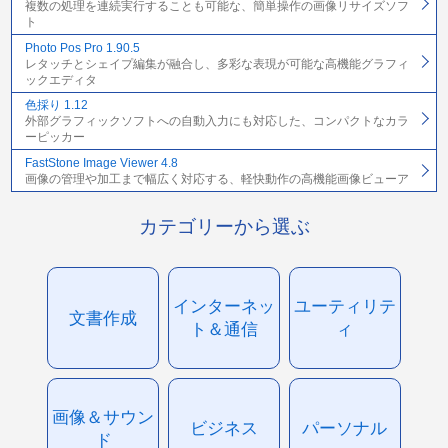
複数の処理を連続実行することも可能な、簡単操作の画像リサイズソフ
ト
Photo Pos Pro 1.90.5
レタッチとシェイプ編集が融合し、多彩な表現が可能な高機能グラフィ
ックエディタ
色採り 1.12
外部グラフィックソフトへの自動入力にも対応した、コンパクトなカラ
ーピッカー
FastStone Image Viewer 4.8
画像の管理や加工まで幅広く対応する、軽快動作の高機能画像ビューア
カテゴリーから選ぶ
インターネッ
ユーティリテ
文書作成
ト＆通信
ィ
画像＆サウン
ビジネス
パーソナル
ド