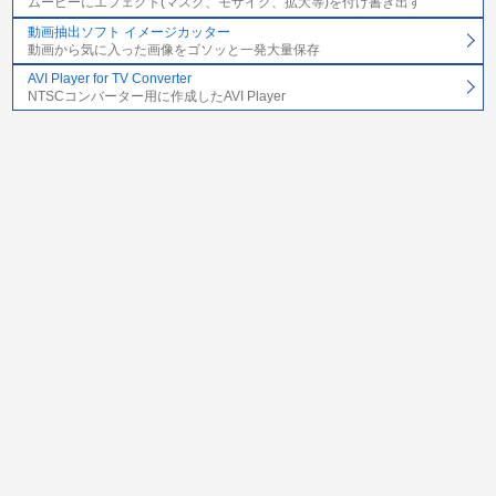
ムービーにエフェクト(マスク、モザイク、拡大等)を付け書き出す
動画抽出ソフト イメージカッター
動画から気に入った画像をゴソッと一発大量保存
AVI Player for TV Converter
NTSCコンバーター用に作成したAVI Player