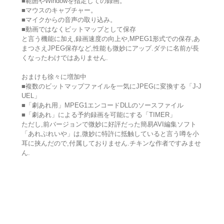
■範囲やWindowを指定しての録画。
■マウスのキャプチャー。
■マイクからの音声の取り込み。
■動画ではなくビットマップとして保存
と言う機能に加え,録画速度の向上や,MPEG1形式での保存,あ
まつさえJPEG保存など,性能も微妙にアップ.ダテに名前が長
くなったわけではありません.
おまけも徐々に増加中
■複数のビットマップファイルを一気にJPEGに変換する「J-J
UEL」
■「劇あれ用」MPEG1エンコードDLLのソースファイル
■「劇あれ」による予約録画を可能にする「TIMER」
ただし,前バージョンで微妙に好評だった簡易AVI編集ソフト
「あれぷれいや」は,微妙に特許に抵触していると言う噂を小
耳に挟んだので,付属しておりません.チキンな作者ですみませ
ん.