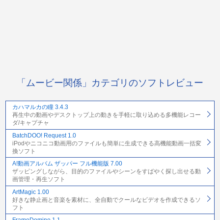
「ムービー関係」カテゴリのソフトレビュー
カハマルカの瞳 3.4.3
再生中の動画やデスクトップ上の動きを手軽に取り込める多機能レコー
ダ/キャプチャ
BatchDOO! Request 1.0
iPodやニコニコ動画用のファイルも簡単に生成できる高機能動画一括変
換ソフト
A!動画アルバム ザッパー フル機能版 7.00
ザッピングしながら、目的のファイルやシーンをすばやく探し出せる動
画管理・再生ソフト
ArtMagic 1.00
好きな静止画と音楽を素材に、全自動でクールなビデオを作成できるソ
フト