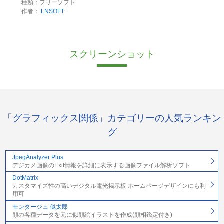
種類：フリーソフト
作者：
LNSOFT
スクリーンショット
「グラフィックス関係」カテゴリーの人気ランキン
グ
JpegAnalyzer Plus
デジカメ画像のExif情報を詳細に表示する画像ファイル解析ソフト
DotMatrix
カスタマイズ性の高いデジタル電光掲示板 ホームページデザインにも利
用可
モンタージュ 似太郎
顔の各種データを元に似顔絵イラストを作成(顔相鑑定付き)