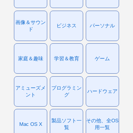
画像＆サウン
ビジネス
パーソナル
ド
家庭＆趣味
学習＆教育
ゲーム
アミューズメ
プログラミン
ハードウェア
ント
グ
製品ソフト一
その他、全OS
Mac OS X
覧
用一覧