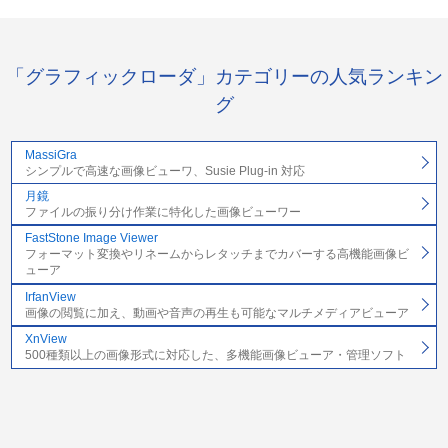
「グラフィックローダ」カテゴリーの人気ランキン
グ
MassiGra
シンプルで高速な画像ビューワ、Susie Plug-in 対応
月鏡
ファイルの振り分け作業に特化した画像ビューワー
FastStone Image Viewer
フォーマット変換やリネームからレタッチまでカバーする高機能画像ビ
ューア
IrfanView
画像の閲覧に加え、動画や音声の再生も可能なマルチメディアビューア
XnView
500種類以上の画像形式に対応した、多機能画像ビューア・管理ソフト