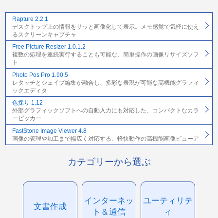
Rapture 2.2.1
デスクトップ上の情報をサッと画像化して表示。メモ感覚で気軽に使え
るスクリーンキャプチャ
Free Picture Resizer 1.0.1.2
複数の処理を連続実行することも可能な、簡単操作の画像リサイズソフ
ト
Photo Pos Pro 1.90.5
レタッチとシェイプ編集が融合し、多彩な表現が可能な高機能グラフィ
ックエディタ
色採り 1.12
外部グラフィックソフトへの自動入力にも対応した、コンパクトなカラ
ーピッカー
FastStone Image Viewer 4.8
画像の管理や加工まで幅広く対応する、軽快動作の高機能画像ビューア
カテゴリーから選ぶ
インターネッ
ユーティリテ
文書作成
ト＆通信
ィ