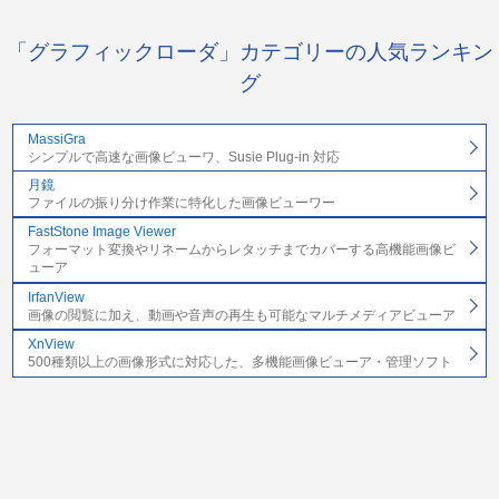
「グラフィックローダ」カテゴリーの人気ランキン
グ
MassiGra
シンプルで高速な画像ビューワ、Susie Plug-in 対応
月鏡
ファイルの振り分け作業に特化した画像ビューワー
FastStone Image Viewer
フォーマット変換やリネームからレタッチまでカバーする高機能画像ビ
ューア
IrfanView
画像の閲覧に加え、動画や音声の再生も可能なマルチメディアビューア
XnView
500種類以上の画像形式に対応した、多機能画像ビューア・管理ソフト