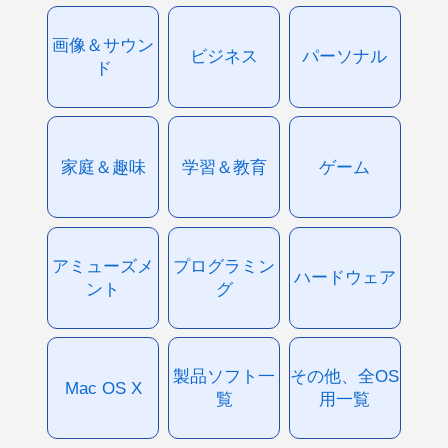
画像＆サウン
ビジネス
パーソナル
ド
家庭＆趣味
学習＆教育
ゲーム
アミューズメ
プログラミン
ハードウェア
ント
グ
製品ソフト一
その他、全OS
Mac OS X
覧
用一覧