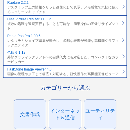
Rapture 2.2.1
デスクトップ上の情報をサッと画像化して表示。メモ感覚で気軽に使え
るスクリーンキャプチャ
Free Picture Resizer 1.0.1.2
複数の処理を連続実行することも可能な、簡単操作の画像リサイズソフ
ト
Photo Pos Pro 1.90.5
レタッチとシェイプ編集が融合し、多彩な表現が可能な高機能グラフィ
ックエディタ
色採り 1.12
外部グラフィックソフトへの自動入力にも対応した、コンパクトなカラ
ーピッカー
FastStone Image Viewer 4.8
画像の管理や加工まで幅広く対応する、軽快動作の高機能画像ビューア
カテゴリーから選ぶ
インターネッ
ユーティリテ
文書作成
ト＆通信
ィ