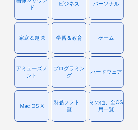
画像＆サウン
ビジネス
パーソナル
ド
家庭＆趣味
学習＆教育
ゲーム
アミューズメ
プログラミン
ハードウェア
ント
グ
製品ソフト一
その他、全OS
Mac OS X
覧
用一覧