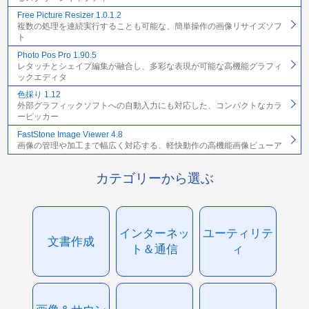
Free Picture Resizer 1.0.1.2
複数の処理を連続実行することも可能な、簡単操作の画像リサイズソフ
ト
Photo Pos Pro 1.90.5
レタッチとシェイプ編集が融合し、多彩な表現が可能な高機能グラフィ
ックエディタ
色採り 1.12
外部グラフィックソフトへの自動入力にも対応した、コンパクトなカラ
ーピッカー
FastStone Image Viewer 4.8
画像の管理や加工まで幅広く対応する、軽快動作の高機能画像ビューア
カテゴリーから選ぶ
インターネッ
ユーティリテ
文書作成
ト＆通信
ィ