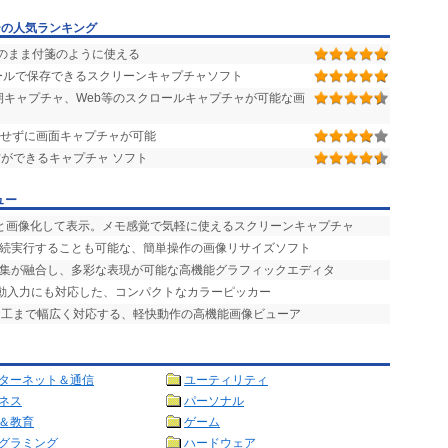
ーの人気ランキング
のまま付箋のように使える
ールで保存できるスクリーンキャプチャソフト
キャプチャ、Web等のスクロールキャプチャが可能な画
せずに画面キャプチャが可能
ができるキャプチャ ソフト
ュー
ッと画像化して表示。メモ感覚で気軽に使えるスクリーンキャプチャ
連続実行することも可能な、簡単操作の画像リサイズソフト
編集が融合し、多彩な表現が可能な高機能グラフィックエディタ
自動入力にも対応した、コンパクトなカラーピッカー
加工まで幅広く対応する、軽快動作の高機能画像ビューア
ターネット＆通信
ユーティリティ
ネス
パーソナル
＆教育
ゲーム
グラミング
ハードウェア