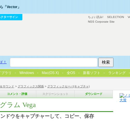
「Vector」
ベクターサイン
ちょい読み!
SELECTION
V
NGS Corporate Site
ド！
イブラリ
Windows
Mac(OS X)
全OS
新着ソフト
ランキング
＆サウンド
>
グラフィックス関係
>
グラフィックセーバ(キャプチャ)
コメント・評価
スクリーンショット
ダウンロード
ラム Vega
ィンドウをキャプチャーして、コピー、保存