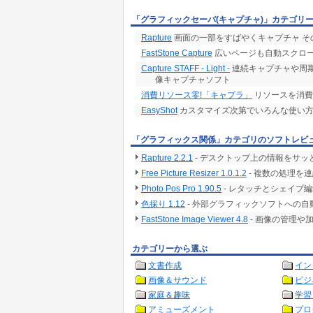
「グラフィックセーバ(キャプチャ)」カテゴリ
Rapture
画面の一部をすばやくキャプチャ そ
FastStone Capture
広いページも自動スクロ
Capture STAFF - Light -
連続キャプチャや周期
像キャプチャソフト
消費リソース零!「キャプラ」
リソースを消費
EasyShot
カスタマイズ次第でいろんな使い方
「グラフィックス関係」カテゴリのソフトレビ
Rapture 2.2.1
- デスクトップ上の情報をサ
Free Picture Resizer 1.0.1.2
- 複数の処理を
Photo Pos Pro 1.90.5
- レタッチとシェイプ
色採り 1.12
- 外部グラフィックソフトへの
FastStone Image Viewer 4.8
- 画像の管理や
カテゴリーから選ぶ
文書作成
イン
画像＆サウンド
ビジ
家庭＆趣味
学習
アミューズメント
プロ