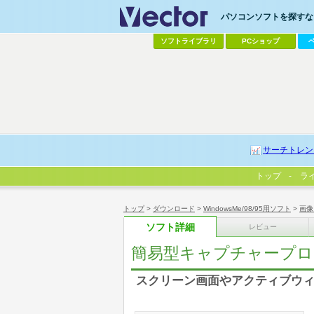
パソコンソフトを探すなら
ソフトライブラリ
PCショップ
サーチトレン
トップ
ラ
トップ
>
ダウンロード
>
WindowsMe/98/95用ソフト
>
画像
ソフト詳細
レビュー
簡易型キャプチャープログ
スクリーン画面やアクティブウ