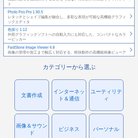
ト
Photo Pos Pro 1.90.5
レタッチとシェイプ編集が融合し、多彩な表現が可能な高機能グラフィ
ックエディタ
色採り 1.12
外部グラフィックソフトへの自動入力にも対応した、コンパクトなカラ
ーピッカー
FastStone Image Viewer 4.8
画像の管理や加工まで幅広く対応する、軽快動作の高機能画像ビューア
カテゴリーから選ぶ
インターネッ
ユーティリテ
文書作成
ト＆通信
ィ
画像＆サウン
ビジネス
パーソナル
ド