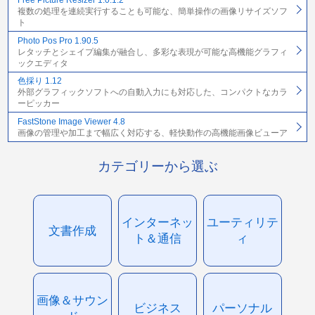
Free Picture Resizer 1.0.1.2
複数の処理を連続実行することも可能な、簡単操作の画像リサイズソフ
ト
Photo Pos Pro 1.90.5
レタッチとシェイプ編集が融合し、多彩な表現が可能な高機能グラフィ
ックエディタ
色採り 1.12
外部グラフィックソフトへの自動入力にも対応した、コンパクトなカラ
ーピッカー
FastStone Image Viewer 4.8
画像の管理や加工まで幅広く対応する、軽快動作の高機能画像ビューア
カテゴリーから選ぶ
インターネッ
ユーティリテ
文書作成
ト＆通信
ィ
画像＆サウン
ビジネス
パーソナル