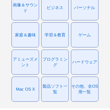
画像＆サウン
ビジネス
パーソナル
ド
家庭＆趣味
学習＆教育
ゲーム
アミューズメ
プログラミン
ハードウェア
ント
グ
製品ソフト一
その他、全OS
Mac OS X
覧
用一覧