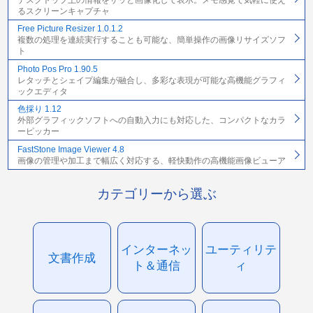
るスクリーンキャプチャ
Free Picture Resizer 1.0.1.2
複数の処理を連続実行することも可能な、簡単操作の画像リサイズソフ
ト
Photo Pos Pro 1.90.5
レタッチとシェイプ編集が融合し、多彩な表現が可能な高機能グラフィ
ックエディタ
色採り 1.12
外部グラフィックソフトへの自動入力にも対応した、コンパクトなカラ
ーピッカー
FastStone Image Viewer 4.8
画像の管理や加工まで幅広く対応する、軽快動作の高機能画像ビューア
カテゴリーから選ぶ
インターネッ
ユーティリテ
文書作成
ト＆通信
ィ