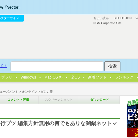
「Vector」
ベクターサイン
ちょい読み!
SELECTION
V
NGS Corporate Site
ド！
イブラリ
Windows
Mac(OS X)
全OS
新着ソフト
ランキング
ューズメント
>
オンラインマガジン等
コメント・評価
スクリーンショット
ダウンロード
行ブツ 編集方針無用の何でもありな闇鍋ネットマ