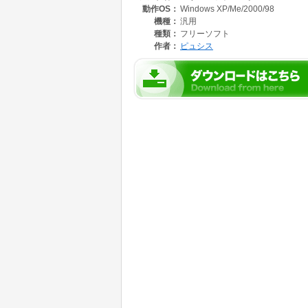
動作OS：
Windows XP/Me/2000/98
機種：
汎用
種類：
フリーソフト
作者：
ピュシス