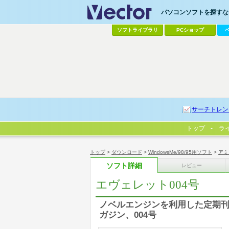
パソコンソフトを探すなら
ソフトライブラリ
PCショップ
サーチトレン
トップ
ラ
トップ
>
ダウンロード
>
WindowsMe/98/95用ソフト
>
アミ
ソフト詳細
レビュー
エヴェレット004号
ノベルエンジンを利用した定期刊
ガジン、004号