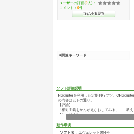
ユーザーの評価(
0
人)：
コメント：
0
件
■関連キーワード
ソフト詳細説明
NScripterを利用した定期刊行ブツ。ONSc
の内容は以下の通り。
【評論】
「相対主義をかんがえなおしてみる」、「教え
【シナリオ】
「ある男の回想 04」、「事実」
【音楽】
動作環境
「Format X」
ソフト名：
エヴェレット004号