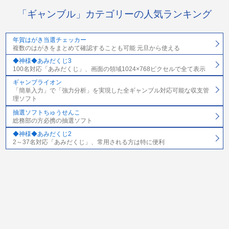
「ギャンブル」カテゴリーの人気ランキング
年賀はがき当選チェッカー
複数のはがきをまとめて確認することも可能 元旦から使える
◆神様◆あみだくじ3
100名対応「あみだくじ」、画面の領域1024×768ピクセルで全て表示
ギャンブライオン
「簡単入力」で「強力分析」を実現した全ギャンブル対応可能な収支管
理ソフト
抽選ソフトちゅうせんこ
総務部の方必携の抽選ソフト
◆神様◆あみだくじ2
2～37名対応「あみだくじ」、常用される方は特に便利